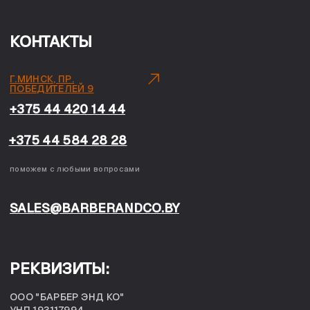
+375 44 584 28 28
поможем с любыми вопросами
SALES@BARBERANDCO.BY
РЕКВИЗИТЫ:
ООО "БАРБЕР ЭНД КО"
УНП 193117994
220004, Г. МИНСК, ПР. ПОБЕДИТЕЛЕЙ, 9, ПОМ. 514.
Р/С BY49 UNBS 3012 1444 4901 0000 9933
В ЗАО "БСБ-БАНК", Г. МИНСК, УЛ. Я. КУПАЛЫ, 25
БИК UNBSBY2X
ООО «Барбер Энд Ко» • УНП 193117994• Юридический
адрес: Республика Беларусь, 220004. Республика
Беларусь, г. Минск, проспект Победителей, д. 9, пом.514
• Регистрационный номер в Торговом реестре
Республики Беларусь: 574169 от 16.02.2024 - График
работы интернет-магазина и пункта выдачи: с 10:00 по
22:00. Лица, уполномоченные рассматривать
обращения покупателей о нарушении их прав,
предусмотренных законодательством о защите прав
потребителей (служба поддержки клиентов, пункт
выдачи заказов): 375 44 420 14 44,
sales@barberandco.by
• Отдел торговли и услуг
администрации Центрального района: телефон: +375 17