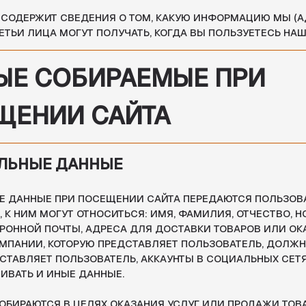
СОБИРАЕМЫЕ ПРИ
НИИ САЙТА
ЫЕ ДАННЫЕ
ЫЕ ПРИ ПОСЕЩЕНИИ САЙТА ПЕРЕДАЮТСЯ ПОЛЬЗОВАТЕЛЕМ
 МОГУТ ОТНОСИТЬСЯ: ИМЯ, ФАМИЛИЯ, ОТЧЕСТВО, НОМЕРА ТЕЛЕФ
 ПОЧТЫ, АДРЕСА ДЛЯ ДОСТАВКИ ТОВАРОВ ИЛИ ОКАЗАНИЯ УСЛУГ
, КОТОРУЮ ПРЕДСТАВЛЯЕТ ПОЛЬЗОВАТЕЛЬ, ДОЛЖНОСТЬ В КОМП
ЕТ ПОЛЬЗОВАТЕЛЬ, АККАУНТЫ В СОЦИАЛЬНЫХ СЕТЯХ; ПОЛЯ ФОР
И ИНЫЕ ДАННЫЕ.
ТСЯ В ЦЕЛЯХ ОКАЗАНИЯ УСЛУГ ИЛИ ПРОДАЖИ ТОВАРОВ, СВЯЗИ С
ИНОЙ АКТИВНОСТИ ПОЛЬЗОВАТЕЛЯ НА САЙТЕ, А ТАКЖЕ, ЧТОБЫ
ВАТЕЛЯМ ИНФОРМАЦИЮ, КОТОРУЮ ОНИ СОГЛАСИЛИСЬ ПОЛУЧАТЬ.
ОСТОВЕРНОСТЬ ОСТАВЛЯЕМЫХ ДАННЫХ, ОДНАКО НЕ ГАРАНТИРУЕМ
ЛНЕНИЯ ЗАКАЗОВ ИЛИ ОБРАТНОЙ СВЯЗИ С НАМИ ПРИ НЕКОРРЕКТ