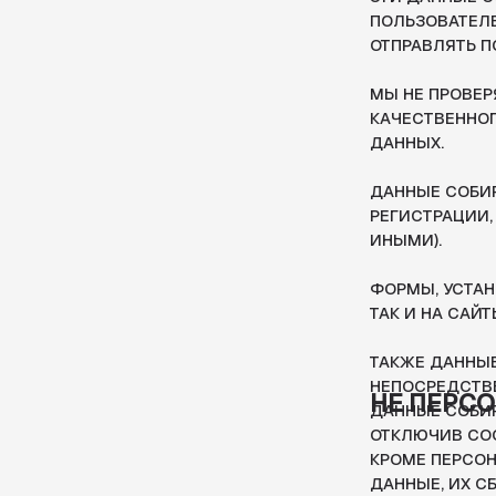
ДАННЫХ.
ДАННЫЕ СОБИРАЮТСЯ
РЕГИСТРАЦИИ, ОФОРМ
ИНЫМИ).
ФОРМЫ, УСТАНОВЛЕНН
ТАК И НА САЙТЫ СТО
ТАКЖЕ ДАННЫЕ МОГУТ
НЕПОСРЕДСТВЕННО СА
НЕ ПЕРСОНАЛ
ДАННЫЕ СОБИРАЮТСЯ 
ОТКЛЮЧИВ COOKIES (К
КРОМЕ ПЕРСОНАЛЬНЫ
ДАННЫЕ, ИХ СБОР ПР
САЙТ, СРЕДСТВАМИ C
ОРГАНИЗАЦИЙ, УСТАН
ОТНОСЯТСЯ: IP АДРЕС
ПРИШЛИ, ПЕРЕХОДЫ П
КОТОРУЮ ВАШ БРАУЗЕ
(КУКИ), ФИКСИРУЮТС
СТОРОННИХ ОРГАНИЗА