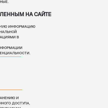
А,
МУ
Я