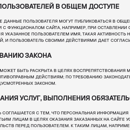
БЫТЬ РАСКРЫТА В ЦЕЛЯХ ВОСПРЕПЯТСТВОВАНИЯ МОШЕННИЧЕСТ
РАВНЫМ ДЕЙСТВИЯМ; ПО ТРЕБОВАНИЮ ЗАКОНОДАТЕЛЬСТВА И В 
РЕННЫХ ЗАКОНОМ.
Я УСЛУГ, ВЫПОЛНЕНИЯ ОБЯЗАТЕЛЬСТВ
АШАЕТСЯ С ТЕМ, ЧТО ПЕРСОНАЛЬНАЯ ИНФОРМАЦИЯ МОЖЕТ БЫТЬ
ИЦАМ В ЦЕЛЯХ ОКАЗАНИЯ ЗАКАЗАННЫХ НА САЙТЕ УСЛУГ, ВЫПОЛ
ПЕРЕД ПОЛЬЗОВАТЕЛЕМ. К ТАКИМ ЛИЦАМ, НАПРИМЕР, ОТНОСЯТСЯ
 ПОЧТОВЫЕ СЛУЖБЫ, СЛУЖБЫ ГРУЗОПЕРЕВОЗОК И ИНЫЕ.
ОРОННИХ ОРГАНИЗАЦИЙ, УСТАНОВЛЕННЫМ 
ТЬ УСТАНОВЛЕНЫ ФОРМЫ, СОБИРАЮЩИЕ ПЕРСОНАЛЬНУЮ ИНФОР
, В ЭТОМ СЛУЧАЕ СБОР, ХРАНЕНИЕ И ЗАЩИТА ПЕРСОНАЛЬНОЙ
ВАТЕЛЯ ОСУЩЕСТВЛЯЕТСЯ СТОРОННИМИ ОРГАНИЗАЦИЯМИ В
 ПОЛИТИКОЙ КОНФИДЕНЦИАЛЬНОСТИ.
ЗАЩИТА ПОЛУЧЕННОЙ ОТ СТОРОННЕЙ ОРГАНИЗАЦИИ ИНФОРМАЦИИ
СООТВЕТСТВИИ С НАСТОЯЩЕЙ ПОЛИТИКОЙ КОНФИДЕНЦИАЛЬНОСТ