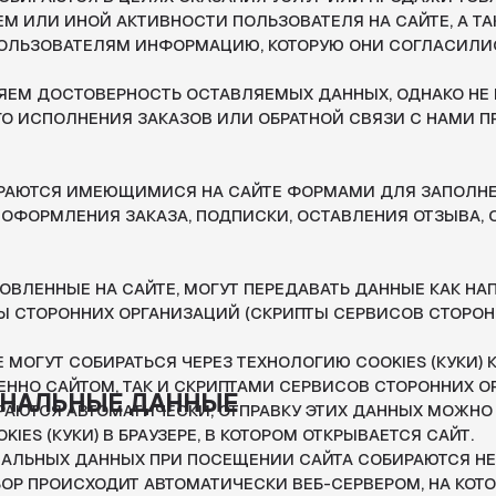
 ИМЕЮЩИМИСЯ НА САЙТЕ ФОРМАМИ ДЛЯ ЗАПОЛНЕНИЯ (НАПРИМЕ
ЛЕНИЯ ЗАКАЗА, ПОДПИСКИ, ОСТАВЛЕНИЯ ОТЗЫВА, ОБРАТНОЙ СВЯ
ЫЕ НА САЙТЕ, МОГУТ ПЕРЕДАВАТЬ ДАННЫЕ КАК НАПРЯМУЮ НА СА
РОННИХ ОРГАНИЗАЦИЙ (СКРИПТЫ СЕРВИСОВ СТОРОННИХ ОРГАНИЗА
 СОБИРАТЬСЯ ЧЕРЕЗ ТЕХНОЛОГИЮ COOKIES (КУКИ) КАК
ЙТОМ, ТАК И СКРИПТАМИ СЕРВИСОВ СТОРОННИХ ОРГАНИЗАЦИЙ. 
ЬНЫЕ ДАННЫЕ
АВТОМАТИЧЕСКИ, ОТПРАВКУ ЭТИХ ДАННЫХ МОЖНО ЗАПРЕТИТЬ,
УКИ) В БРАУЗЕРЕ, В КОТОРОМ ОТКРЫВАЕТСЯ САЙТ.
Х ДАННЫХ ПРИ ПОСЕЩЕНИИ САЙТА СОБИРАЮТСЯ НЕ ПЕРСОНАЛЬН
ОИСХОДИТ АВТОМАТИЧЕСКИ ВЕБ-СЕРВЕРОМ, НА КОТОРОМ РАСПОЛ
MS (СИСТЕМЫ УПРАВЛЕНИЯ САЙТОМ), СКРИПТАМИ СТОРОННИХ
ОВЛЕННЫМИ НА САЙТЕ. К ДАННЫМ, СОБИРАЕМЫМ АВТОМАТИЧЕСКИ
 И СТРАНА ЕГО РЕГИСТРАЦИИ, ИМЯ ДОМЕНА, С КОТОРОГО ВЫ К НА
ОСЕТИТЕЛЕЙ С ОДНОЙ СТРАНИЦЫ САЙТА НА ДРУГУЮ, ИНФОРМАЦИ
Р ПРЕДОСТАВЛЯЕТ ДОБРОВОЛЬНО ПРИ ПОСЕЩЕНИИ САЙТА, COOKI
Я ПОСЕЩЕНИЯ, ИНЫЕ ДАННЫЕ, СОБИРАЕМЫЕ СЧЕТЧИКАМИ АНАЛИ
ЦИЙ, УСТАНОВЛЕННЫМИ НА САЙТЕ.