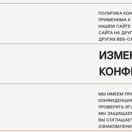
МЫ ЗАЩИЩАЕМ ИНФОР
ВЫ СОГЛАШАЕТЕСЬ С 
ОЗНАКОМЛЕНИЕ С ПО
КАК С Н
ЕСЛИ У ВАС ЕСТЬ КА
ИСПОЛЬЗОВАНИЮ САЙ
НАМИ:
INFO@BARBERA
УНП 193117994
КОНТАКТЫ
КАТАЛОГ
ДЛЯ НЕЁ