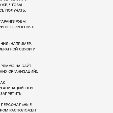
Р,
ЗИ И
ЙТ,
ЦИЙ).
ЭТИ
ЫЕ
ОЖЕН
,
М
Я,
ES
ТИКИ