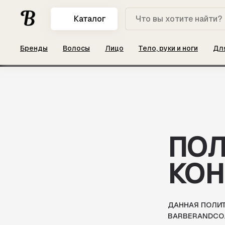
ПН - ВС: 10:00 - 22:00
Каталог
ДЛЯ КЛИЕНТА
О БРЕНДАХ
КАТАЛОГ
Бренды
Волосы
Лицо
Тело, руки и ноги
Дл
РЕ! СКИДКИ ДО 50% НА МУЖСКУЮ КОСМЕТИКУ ❤️🔥

ПОЛИ
КОНФ
ДАННАЯ ПОЛИТИКА К
BARBERANDCO.BY
ЭТА СТРАНИЦА СОДЕ
САЙТА) ИЛИ ТРЕТЬИ 