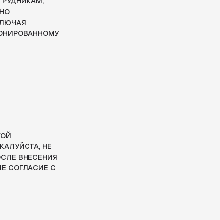
С
 И НЕ
ОГО
ВИЯ
РНО
КАК