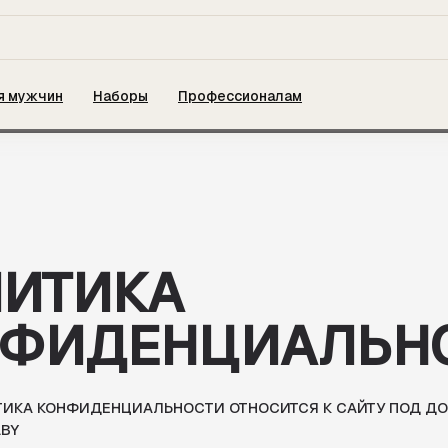
— МАГАЗИН КОСМЕТИКИ И АКСЕССУАРОВ —
я мужчин
Наборы
Профессионалам
✂️ ЛЮБОВЬ И СТИЛЬ В ОДНОМ НАБОРЕ! СКИДКИ ДО 50% НА МУ
ТИКА
ИДЕНЦИАЛЬНОСТ
ОНФИДЕНЦИАЛЬНОСТИ ОТНОСИТСЯ К САЙТУ ПОД ДОМЕННЫМ ИМ
РЖИТ СВЕДЕНИЯ О ТОМ, КАКУЮ ИНФОРМАЦИЮ МЫ (АДМИНИСТРАЦ
ЛИЦА МОГУТ ПОЛУЧАТЬ, КОГДА ВЫ ПОЛЬЗУЕТЕСЬ НАШИМ САЙТОМ.