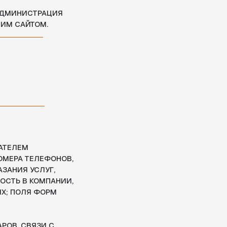
ОНОВ,
,
АНИИ,
М
НЫХ