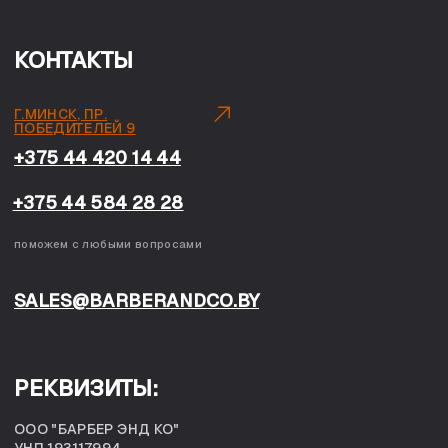
+375 44 584 28 28
поможем с любыми вопросами
SALES@BARBERANDCO.BY
РЕКВИЗИТЫ:
ООО "БАРБЕР ЭНД КО"
УНП 193117994
220004, Г. МИНСК, ПР. ПОБЕДИТЕЛЕЙ, 9, ПОМ. 514.
Р/С BY49 UNBS 3012 1444 4901 0000 9933
В ЗАО "БСБ-БАНК", Г. МИНСК, УЛ. Я. КУПАЛЫ, 25
БИК UNBSBY2X
ООО «Барбер Энд Ко» • УНП 193117994• Юридический
адрес: Республика Беларусь, 220004. Республика
Беларусь, г. Минск, проспект Победителей, д. 9, пом.514
• Регистрационный номер в Торговом реестре
Республики Беларусь: 574169 от 16.02.2024 - График
работы интернет-магазина и пункта выдачи: с 10:00 по
22:00. Лица, уполномоченные рассматривать
обращения покупателей о нарушении их прав,
предусмотренных законодательством о защите прав
потребителей (служба поддержки клиентов, пункт
выдачи заказов): 375 44 420 14 44,
sales@barberandco.by
• Отдел торговли и услуг
администрации Центрального района: телефон: +375 17