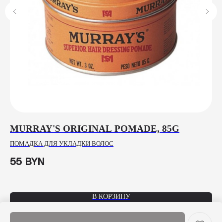
RD
MURRAY'S ORIGINAL POMADE, 85G
Д
ПОМАДКА ДЛЯ УКЛАДКИ ВОЛОС
В 
55
BYN
73
В КОРЗИНУ