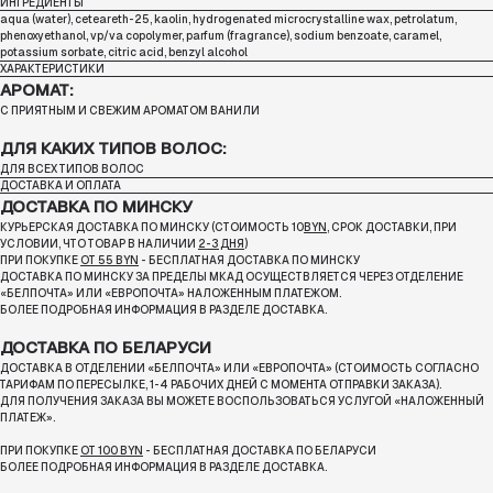
ИНГРЕДИЕНТЫ
aqua (water), ceteareth-25, kaolin, hydrogenated microcrystalline wax, petrolatum,
phenoxyethanol, vp/va copolymer, parfum (fragrance), sodium benzoate, caramel,
potassium sorbate, citric acid, benzyl alcohol
ХАРАКТЕРИСТИКИ
АРОМАТ:
С ПРИЯТНЫМ И СВЕЖИМ АРОМАТОМ ВАНИЛИ
ДЛЯ КАКИХ ТИПОВ ВОЛОС:
ДЛЯ ВСЕХ ТИПОВ ВОЛОС
ДОСТАВКА И ОПЛАТА
ДОСТАВКА ПО МИНСКУ
КУРЬЕРСКАЯ ДОСТАВКА ПО МИНСКУ (СТОИМОСТЬ 10
BYN
, СРОК ДОСТАВКИ, ПРИ
УСЛОВИИ, ЧТО ТОВАР В НАЛИЧИИ
2-3 ДНЯ
)
ПРИ ПОКУПКЕ
ОТ 55 BYN
- БЕСПЛАТНАЯ ДОСТАВКА ПО МИНСКУ
ДОСТАВКА ПО МИНСКУ ЗА ПРЕДЕЛЫ МКАД ОСУЩЕСТВЛЯЕТСЯ ЧЕРЕЗ ОТДЕЛЕНИЕ
«БЕЛПОЧТА»
ИЛИ «ЕВРОПОЧТА» НАЛОЖЕННЫМ ПЛАТЕЖОМ.
БОЛЕЕ ПОДРОБНАЯ ИНФОРМАЦИЯ В РАЗДЕЛЕ ДОСТАВКА.
ДОСТАВКА ПО БЕЛАРУСИ
ДОСТАВКА В ОТДЕЛЕНИИ «БЕЛПОЧТА» ИЛИ «ЕВРОПОЧТА» (СТОИМОСТЬ СОГЛАСНО
ТАРИФАМ ПО ПЕРЕСЫЛКЕ, 1-4 РАБОЧИХ ДНЕЙ С МОМЕНТА ОТПРАВКИ ЗАКАЗА).
ДЛЯ ПОЛУЧЕНИЯ ЗАКАЗА ВЫ МОЖЕТЕ ВОСПОЛЬЗОВАТЬСЯ УСЛУГОЙ «НАЛОЖЕННЫЙ
ПЛАТЕЖ».
ПРИ ПОКУПКЕ
ОТ 100 BYN
- БЕСПЛАТНАЯ ДОСТАВКА ПО БЕЛАРУСИ
БОЛЕЕ ПОДРОБНАЯ ИНФОРМАЦИЯ В РАЗДЕЛЕ ДОСТАВКА.