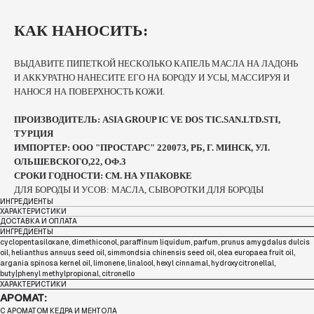
КАК НАНОСИТЬ:
ВЫДАВИТЕ ПИПЕТКОЙ НЕСКОЛЬКО КАПЕЛЬ МАСЛА НА ЛАДОНЬ
И АККУРАТНО НАНЕСИТЕ ЕГО НА БОРОДУ И УСЫ, МАССИРУЯ И
НАНОСЯ НА ПОВЕРХНОСТЬ КОЖИ.
ПРОИЗВОДИТЕЛЬ: ASIA GROUP IC VE DOS TIC.SAN.LTD.STI,
ТУРЦИЯ
ИМПОРТЕР: ООО "ПРОСТАРС" 220073, РБ, Г. МИНСК, УЛ.
ОЛЬШЕВСКОГО,22, ОФ.3
СРОКИ ГОДНОСТИ: СМ. НА УПАКОВКЕ
ДЛЯ БОРОДЫ И УСОВ: МАСЛА, СЫВОРОТКИ ДЛЯ БОРОДЫ
ИНГРЕДИЕНТЫ
ХАРАКТЕРИСТИКИ
ДОСТАВКА И ОПЛАТА
ИНГРЕДИЕНТЫ
cyclopentasiloxane, dimethiconol, paraffinum liquidum, parfum, prunus amygdalus dulcis
oil, helianthus annuus seed oil, simmondsia chinensis seed oil, olea europaea fruit oil,
argania spinosa kernel oil, limonene, linalool, hexyl cinnamal, hydroxycitronellal,
buty|phenyl methylpropional, citronello
ХАРАКТЕРИСТИКИ
АРОМАТ:
С АРОМАТОМ КЕДРА И МЕНТОЛА