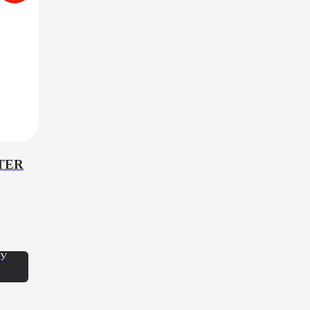
TER
,
НУ