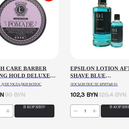
SH CARE BARBER
EPSILON LOTION AF
NG HOLD DELUXE
SHAVE BLUE
DE, 100ML
MEDITERRANEAN 01
 ДЛЯ УКЛАДКИ ВОЛОС
ЛОСЬОН ПОСЛЕ БРИТЬЯ 01
400ML
YN
90
BYN
102,3
BYN
120,4
BYN
В КОРЗИНУ
В КОРЗИ