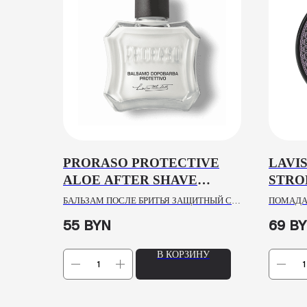
PRORASO PROTECTIVE
LAVI
ALOE AFTER SHAVE
STRO
BALM, 100ML
POMA
БАЛЬЗАМ ПОСЛЕ БРИТЬЯ ЗАЩИТНЫЙ С
ПОМАДА
АЛОЕ ВЕРА И ВИТАМИНОМ Е
55
BYN
69
B
В КОРЗИНУ