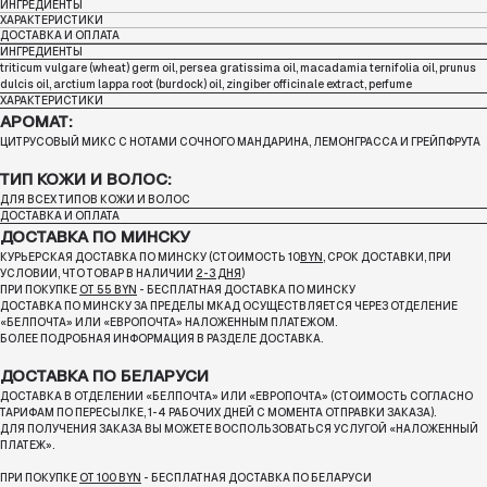
ИНГРЕДИЕНТЫ
ХАРАКТЕРИСТИКИ
ДОСТАВКА И ОПЛАТА
ИНГРЕДИЕНТЫ
triticum vulgare (wheat) germ oil, persea gratissima oil, macadamia ternifolia oil, prunus
dulcis oil, arctium lappa root (burdock) oil, zingiber officinale extract, perfume
ХАРАКТЕРИСТИКИ
АРОМАТ:
ЦИТРУСОВЫЙ МИКС С НОТАМИ СОЧНОГО МАНДАРИНА, ЛЕМОНГРАССА И ГРЕЙПФРУТА
ТИП КОЖИ И ВОЛОС:
ДЛЯ ВСЕХ ТИПОВ КОЖИ И ВОЛОС
ДОСТАВКА И ОПЛАТА
ДОСТАВКА ПО МИНСКУ
КУРЬЕРСКАЯ ДОСТАВКА ПО МИНСКУ (СТОИМОСТЬ 10
BYN
, СРОК ДОСТАВКИ, ПРИ
УСЛОВИИ, ЧТО ТОВАР В НАЛИЧИИ
2-3 ДНЯ
)
ПРИ ПОКУПКЕ
ОТ 55 BYN
- БЕСПЛАТНАЯ ДОСТАВКА ПО МИНСКУ
ДОСТАВКА ПО МИНСКУ ЗА ПРЕДЕЛЫ МКАД ОСУЩЕСТВЛЯЕТСЯ ЧЕРЕЗ ОТДЕЛЕНИЕ
«БЕЛПОЧТА»
ИЛИ «ЕВРОПОЧТА» НАЛОЖЕННЫМ ПЛАТЕЖОМ.
БОЛЕЕ ПОДРОБНАЯ ИНФОРМАЦИЯ В РАЗДЕЛЕ ДОСТАВКА.
ДОСТАВКА ПО БЕЛАРУСИ
ДОСТАВКА В ОТДЕЛЕНИИ «БЕЛПОЧТА» ИЛИ «ЕВРОПОЧТА» (СТОИМОСТЬ СОГЛАСНО
ТАРИФАМ ПО ПЕРЕСЫЛКЕ, 1-4 РАБОЧИХ ДНЕЙ С МОМЕНТА ОТПРАВКИ ЗАКАЗА).
ДЛЯ ПОЛУЧЕНИЯ ЗАКАЗА ВЫ МОЖЕТЕ ВОСПОЛЬЗОВАТЬСЯ УСЛУГОЙ «НАЛОЖЕННЫЙ
ПЛАТЕЖ».
ПРИ ПОКУПКЕ
ОТ 100 BYN
- БЕСПЛАТНАЯ ДОСТАВКА ПО БЕЛАРУСИ