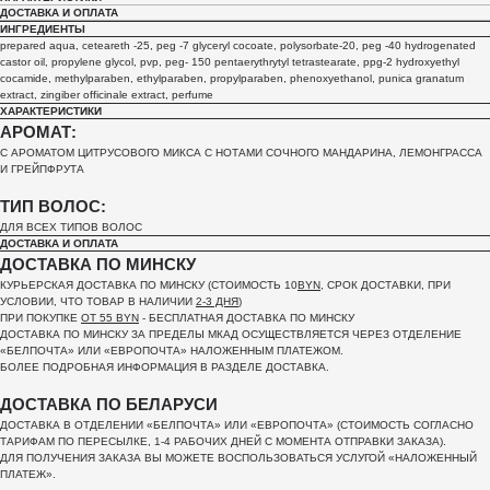
ДОСТАВКА И ОПЛАТА
ИНГРЕДИЕНТЫ
prepared aqua, ceteareth -25, peg -7 glyceryl cocoate, polysorbate-20, peg -40 hydrogenated
castor oil, propylene glycol, pvp, peg- 150 pentaerythrytyl tetrastearate, ppg-2 hydroxyethyl
cocamide, methylparaben, ethylparaben, propylparaben, phenoxyethanol, рunica granatum
extract, zingiber officinale extract, perfume
ХАРАКТЕРИСТИКИ
АРОМАТ:
С АРОМАТОМ ЦИТРУСОВОГО МИКСА С НОТАМИ СОЧНОГО МАНДАРИНА, ЛЕМОНГРАССА
И ГРЕЙПФРУТА
ТИП ВОЛОС:
ДЛЯ ВСЕХ ТИПОВ ВОЛОС
ДОСТАВКА И ОПЛАТА
ДОСТАВКА ПО МИНСКУ
КУРЬЕРСКАЯ ДОСТАВКА ПО МИНСКУ (СТОИМОСТЬ 10
BYN
, СРОК ДОСТАВКИ, ПРИ
УСЛОВИИ, ЧТО ТОВАР В НАЛИЧИИ
2-3 ДНЯ
)
ПРИ ПОКУПКЕ
ОТ 55 BYN
- БЕСПЛАТНАЯ ДОСТАВКА ПО МИНСКУ
ДОСТАВКА ПО МИНСКУ ЗА ПРЕДЕЛЫ МКАД ОСУЩЕСТВЛЯЕТСЯ ЧЕРЕЗ ОТДЕЛЕНИЕ
«БЕЛПОЧТА»
ИЛИ «ЕВРОПОЧТА» НАЛОЖЕННЫМ ПЛАТЕЖОМ.
БОЛЕЕ ПОДРОБНАЯ ИНФОРМАЦИЯ В РАЗДЕЛЕ ДОСТАВКА.
ДОСТАВКА ПО БЕЛАРУСИ
ДОСТАВКА В ОТДЕЛЕНИИ «БЕЛПОЧТА» ИЛИ «ЕВРОПОЧТА» (СТОИМОСТЬ СОГЛАСНО
ТАРИФАМ ПО ПЕРЕСЫЛКЕ, 1-4 РАБОЧИХ ДНЕЙ С МОМЕНТА ОТПРАВКИ ЗАКАЗА).
ДЛЯ ПОЛУЧЕНИЯ ЗАКАЗА ВЫ МОЖЕТЕ ВОСПОЛЬЗОВАТЬСЯ УСЛУГОЙ «НАЛОЖЕННЫЙ
ПЛАТЕЖ».