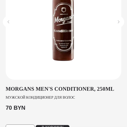
MORGANS MEN'S CONDITIONER, 250ML
K
МУЖСКОЙ КОНДИЦИОНЕР ДЛЯ ВОЛОС
КР
70
BYN
2