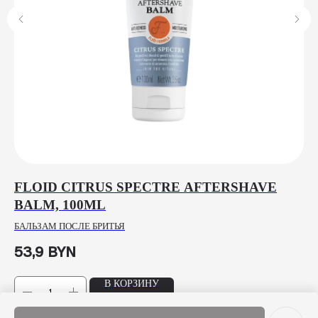
FLOID CITRUS SPECTRE AFTERSHAVE
П
BALM, 100ML
ЩЕ
БАЛЬЗАМ ПОСЛЕ БРИТЬЯ
12
53,9
BYN
В КОРЗИНУ