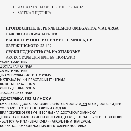
ИЗ НАТУРАЛЬНОЙ ЩЕТИНЫ КАБАНА
МЯГКАЯ ЩЕТИНА
ПРОИЗВОДИТЕЛЬ: PENNELLMCIO OMEGA S.P.A. VIA LARGA,
1340138 BOLOGNA, ИТАЛИЯ
ИМПОРТЕР: ООО "РУБЕЛМЕГ" Г. МИНСК, ПР.
ДЗЕРЖИНСКОГО, 23-432
СРОКИ ГОДНОСТИ: СМ. НА УПАКОВКЕ
АКСЕССУАРЫ ДЛЯ БРИТЬЯ: ПОМАЗКИ
ХАРАКТЕРИСТИКИ
ДОСТАВКА И ОПЛАТА
ХАРАКТЕРИСТИКИ
ДИАМЕТР УЗЛА КИСТИ: L, Ø 23 ММ
МАТЕРИАЛ РУЧКИ: ПЛАСТИК, ЦВЕТ ЧЕРНЫЙ
ВЫСОТА ВОРСА: 50 ММ
ОБЩАЯ ДЛИНА: 103 ММ
ДОСТАВКА И ОПЛАТА
ДОСТАВКА ПО МИНСКУ
КУРЬЕРСКАЯ ДОСТАВКА ПО МИНСКУ (СТОИМОСТЬ 10
BYN
, СРОК ДОСТАВКИ, ПРИ
УСЛОВИИ, ЧТО ТОВАР В НАЛИЧИИ
2-3 ДНЯ
)
ПРИ ПОКУПКЕ
ОТ 55 BYN
- БЕСПЛАТНАЯ ДОСТАВКА ПО МИНСКУ
ДОСТАВКА ПО МИНСКУ ЗА ПРЕДЕЛЫ МКАД ОСУЩЕСТВЛЯЕТСЯ ЧЕРЕЗ ОТДЕЛЕНИЕ
«БЕЛПОЧТА»
ИЛИ «ЕВРОПОЧТА» НАЛОЖЕННЫМ ПЛАТЕЖОМ.
БОЛЕЕ ПОДРОБНАЯ ИНФОРМАЦИЯ В РАЗДЕЛЕ ДОСТАВКА.