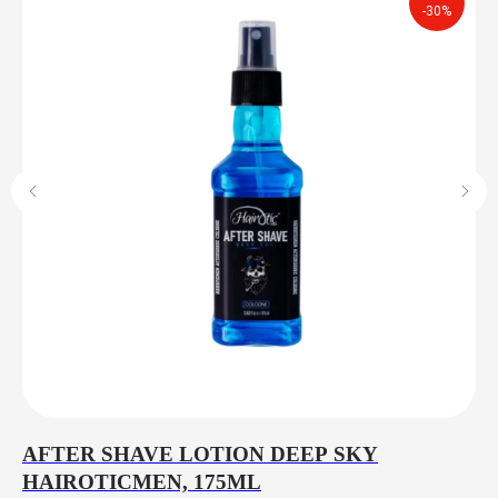
-30%
AFTER SHAVE LOTION DEEP SKY
B
HAIROTICMEN, 175ML
W