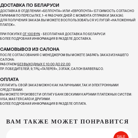
ДОСТАВКА ПО БЕЛАРУСИ
ДОСТАВКА В ОТДЕЛЕНИИ «БЕЛПОЧТА» ИЛИ «ЕВРОПОЧТА» (СТОИМОСТЬ СОГЛАСНО
ТАРИФАМ ПО ПЕРЕСЫЛКЕ, 1-4 РАБОЧИХ ДНЕЙ С МОМЕНТА ОТПРАВКИ ЗАКАЗА).
ДЛЯ ПОЛУЧЕНИЯ ЗАКАЗА ВЫ МОЖЕТЕ ВОСПОЛЬЗОВАТЬСЯ УСЛУГОЙ «НАЛОЖЕННЫЙ
ПЛАТЕЖ».
ПРИ ПОКУПКЕ
ОТ 100 BYN
- БЕСПЛАТНАЯ ДОСТАВКА ПО БЕЛАРУСИ
БОЛЕЕ ПОДРОБНАЯ ИНФОРМАЦИЯ В РАЗДЕЛЕ ДОСТАВКА.
САМОВЫВОЗ ИЗ САЛОНА
ПОСЛЕ СОГЛАСОВАНИЯ С МЕНЕДЖЕРОМ ВЫ МОЖЕТЕ ЗАБРАТЬ ЗАКАЗ ИЗ НАШЕГО
САЛОНА:
РАБОТАЕМ
БЕЗ ВЫХОДНЫХ С 10:00 ДО 22:00
.
ПР. ПОБЕДИТЕЛЕЙ, 9, ТРЦ «ГАЛЕРЕЯ», 3 ЭТАЖ, САЛОН BARBER&CO.
ОПЛАТА
ОПЛАТИТЬ СВОЙ ЗАКАЗ МОЖНО КАК НАЛИЧНЫМИ, ТАК И ЭЛЕКТРОННЫМИ
СРЕДСТВАМИ.
ВЫ МОЖЕТЕ ПРОИЗВЕСТИ ОПЛАТУ БАНКОВСКИМИ КАРТАМИ ПЛАТЕЖНЫХ СИСТЕМ:
VISA, MASTERCARD И ДРУГИМИ.
БОЛЕЕ ПОДРОБНАЯ ИНФОРМАЦИЯ В РАЗДЕЛЕ ОПЛАТА.
ВАМ ТАКЖЕ МОЖЕТ ПОНРАВИТСЯ
SALE