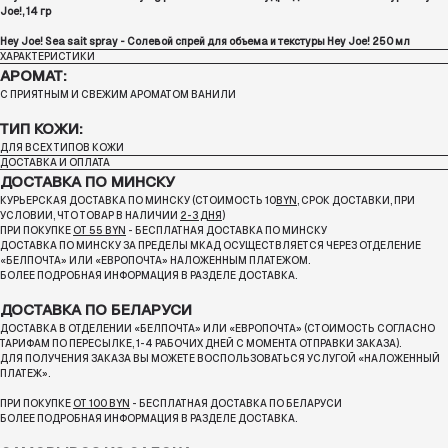
Joe!, 14 гр
Hey Joe! Sea sait spray - Солевой спрей для объема и текстуры Hey Joe! 250 мл
ХАРАКТЕРИСТИКИ
АРОМАТ:
С ПРИЯТНЫМ И СВЕЖИМ АРОМАТОМ ВАНИЛИ
ТИП КОЖИ:
ДЛЯ ВСЕХ ТИПОВ КОЖИ
ДОСТАВКА И ОПЛАТА
ДОСТАВКА ПО МИНСКУ
КУРЬЕРСКАЯ ДОСТАВКА ПО МИНСКУ (СТОИМОСТЬ 10
BYN
, СРОК ДОСТАВКИ, ПРИ
УСЛОВИИ, ЧТО ТОВАР В НАЛИЧИИ
2-3 ДНЯ
)
ПРИ ПОКУПКЕ
ОТ 55 BYN
- БЕСПЛАТНАЯ ДОСТАВКА ПО МИНСКУ
ДОСТАВКА ПО МИНСКУ ЗА ПРЕДЕЛЫ МКАД ОСУЩЕСТВЛЯЕТСЯ ЧЕРЕЗ ОТДЕЛЕНИЕ
«БЕЛПОЧТА»
ИЛИ «ЕВРОПОЧТА» НАЛОЖЕННЫМ ПЛАТЕЖОМ.
БОЛЕЕ ПОДРОБНАЯ ИНФОРМАЦИЯ В РАЗДЕЛЕ ДОСТАВКА.
ДОСТАВКА ПО БЕЛАРУСИ
ДОСТАВКА В ОТДЕЛЕНИИ «БЕЛПОЧТА» ИЛИ «ЕВРОПОЧТА» (СТОИМОСТЬ СОГЛАСНО
ТАРИФАМ ПО ПЕРЕСЫЛКЕ, 1-4 РАБОЧИХ ДНЕЙ С МОМЕНТА ОТПРАВКИ ЗАКАЗА).
ДЛЯ ПОЛУЧЕНИЯ ЗАКАЗА ВЫ МОЖЕТЕ ВОСПОЛЬЗОВАТЬСЯ УСЛУГОЙ «НАЛОЖЕННЫЙ
ПЛАТЕЖ».
ПРИ ПОКУПКЕ
ОТ 100 BYN
- БЕСПЛАТНАЯ ДОСТАВКА ПО БЕЛАРУСИ
БОЛЕЕ ПОДРОБНАЯ ИНФОРМАЦИЯ В РАЗДЕЛЕ ДОСТАВКА.