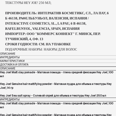
ТЕКСТУРЫ HEY JOE! 250 МЛ;
ПРОИЗВОДИТЕЛЬ: ИНТЕРАКТИВ КОСМЕТИКС, СЛ., ЛА ПАУ, 6
Б 46138, РАФЕЛЬБУНЬОЛ, ВАЛЕНСИЯ, ИСПАНИЯ /
INTERACTIVE COSMETICS, SL., LA PAU, 6 B 46138,
RAFELBUNYOL, VALENCIA, SPAIN, ИСПАНИЯ
ИМПОРТЕР: ООО "КОММЕРС КОННЕКТ" Г. МИНСК, ПЕР.
ТУЧИНСКИЙ, 4, ОФ. 13
СРОКИ ГОДНОСТИ: СМ. НА УПАКОВКЕ
ПОДАРОЧНЫЕ НАБОРЫ: НАБОРЫ ДЛЯ ВОЛОС
ОПИСАНИЕ
ИНГРЕДИЕНТЫ
ХАРАКТЕРИСТИКИ
ДОСТАВКА И ОПЛАТА
ОПИСАНИЕ
Hey Joe! Matt clay pomade - Матовая помада - глина средней фиксации Hey Joe!, 100
мл
Hey Joe! Genuine hair mattifying powder - Матовая пудра для объема и текстуры Hey
Joe!, 14 гр
Hey Joe! Sea sait spray - Солевой спрей для объема и текстуры Hey Joe! 250 мл
ИНГРЕДИЕНТЫ
Hey Joe! Matt clay pomade - Матовая помада - глина средней фиксации Hey Joe!, 100
мл
Hey Joe! Genuine hair mattifying powder - Матовая пудра для объема и текстуры Hey