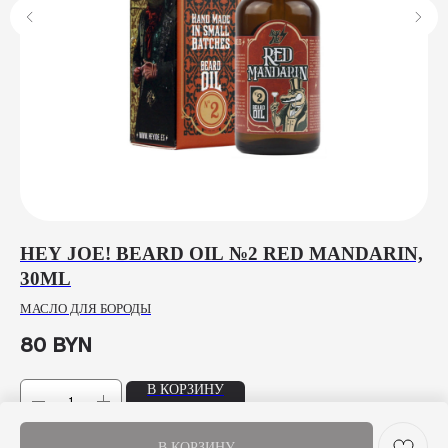
HEY JOE! BEARD OIL №2 RED MANDARIN,
N
30ML
S
МАСЛО ДЛЯ БОРОДЫ
ОД
80
BYN
17
В КОРЗИНУ
В КОРЗИНУ