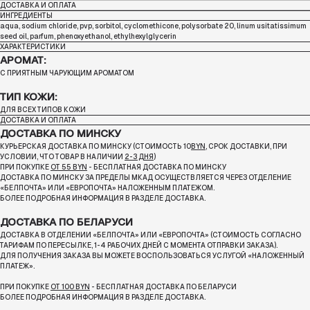
ДОСТАВКА И ОПЛАТА
ИНГРЕДИЕНТЫ
aqua, sodium chloride, pvp, sorbitol, cyclomethicone, polysorbate 20, linum usitatissimum
seed oil, parfum, phenoxyethanol, ethylhexylglycerin
ХАРАКТЕРИСТИКИ
АРОМАТ:
С ПРИЯТНЫМ ЧАРУЮЩИМ АРОМАТОМ
ТИП КОЖИ:
ДЛЯ ВСЕХ ТИПОВ КОЖИ
ДОСТАВКА И ОПЛАТА
ДОСТАВКА ПО МИНСКУ
КУРЬЕРСКАЯ ДОСТАВКА ПО МИНСКУ (СТОИМОСТЬ 10
BYN
, СРОК ДОСТАВКИ, ПРИ
УСЛОВИИ, ЧТО ТОВАР В НАЛИЧИИ
2-3 ДНЯ
)
ПРИ ПОКУПКЕ
ОТ 55 BYN
- БЕСПЛАТНАЯ ДОСТАВКА ПО МИНСКУ
ДОСТАВКА ПО МИНСКУ ЗА ПРЕДЕЛЫ МКАД ОСУЩЕСТВЛЯЕТСЯ ЧЕРЕЗ ОТДЕЛЕНИЕ
«БЕЛПОЧТА»
ИЛИ «ЕВРОПОЧТА» НАЛОЖЕННЫМ ПЛАТЕЖОМ.
БОЛЕЕ ПОДРОБНАЯ ИНФОРМАЦИЯ В РАЗДЕЛЕ ДОСТАВКА.
ДОСТАВКА ПО БЕЛАРУСИ
ДОСТАВКА В ОТДЕЛЕНИИ «БЕЛПОЧТА» ИЛИ «ЕВРОПОЧТА» (СТОИМОСТЬ СОГЛАСНО
ТАРИФАМ ПО ПЕРЕСЫЛКЕ, 1-4 РАБОЧИХ ДНЕЙ С МОМЕНТА ОТПРАВКИ ЗАКАЗА).
ДЛЯ ПОЛУЧЕНИЯ ЗАКАЗА ВЫ МОЖЕТЕ ВОСПОЛЬЗОВАТЬСЯ УСЛУГОЙ «НАЛОЖЕННЫЙ
ПЛАТЕЖ».
ПРИ ПОКУПКЕ
ОТ 100 BYN
- БЕСПЛАТНАЯ ДОСТАВКА ПО БЕЛАРУСИ
БОЛЕЕ ПОДРОБНАЯ ИНФОРМАЦИЯ В РАЗДЕЛЕ ДОСТАВКА.