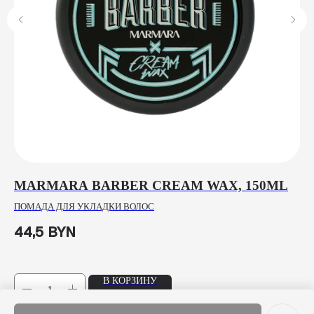
MARMARA BARBER CREAM WAX, 150ML
M
T
ПОМАДА ДЛЯ УКЛАДКИ ВОЛОС
ВО
44,5
BYN
4
В КОРЗИНУ