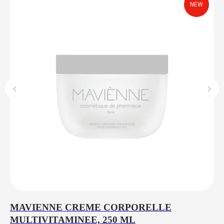
NEW
MAVIENNE CREME CORPORELLE
L
MULTIVITAMINEE, 250 ML
P