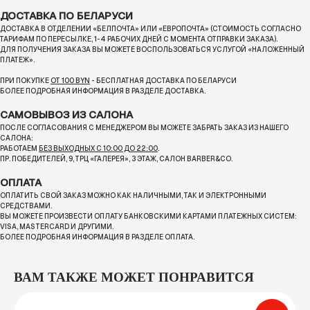
ДОСТАВКА ПО БЕЛАРУСИ
ДОСТАВКА В ОТДЕЛЕНИИ «БЕЛПОЧТА» ИЛИ «ЕВРОПОЧТА» (СТОИМОСТЬ СОГЛАСНО
ТАРИФАМ ПО ПЕРЕСЫЛКЕ, 1-4 РАБОЧИХ ДНЕЙ С МОМЕНТА ОТПРАВКИ ЗАКАЗА).
ДЛЯ ПОЛУЧЕНИЯ ЗАКАЗА ВЫ МОЖЕТЕ ВОСПОЛЬЗОВАТЬСЯ УСЛУГОЙ «НАЛОЖЕННЫЙ
ПЛАТЕЖ».
ПРИ ПОКУПКЕ
ОТ 100 BYN
- БЕСПЛАТНАЯ ДОСТАВКА ПО БЕЛАРУСИ
БОЛЕЕ ПОДРОБНАЯ ИНФОРМАЦИЯ В РАЗДЕЛЕ ДОСТАВКА.
САМОВЫВОЗ ИЗ САЛОНА
ПОСЛЕ СОГЛАСОВАНИЯ С МЕНЕДЖЕРОМ ВЫ МОЖЕТЕ ЗАБРАТЬ ЗАКАЗ ИЗ НАШЕГО
САЛОНА:
РАБОТАЕМ
БЕЗ ВЫХОДНЫХ С 10:00 ДО 22:00
.
ПР. ПОБЕДИТЕЛЕЙ, 9, ТРЦ «ГАЛЕРЕЯ», 3 ЭТАЖ, САЛОН BARBER&CO.
ОПЛАТА
ОПЛАТИТЬ СВОЙ ЗАКАЗ МОЖНО КАК НАЛИЧНЫМИ, ТАК И ЭЛЕКТРОННЫМИ
СРЕДСТВАМИ.
ВЫ МОЖЕТЕ ПРОИЗВЕСТИ ОПЛАТУ БАНКОВСКИМИ КАРТАМИ ПЛАТЕЖНЫХ СИСТЕМ:
VISA, MASTERCARD И ДРУГИМИ.
БОЛЕЕ ПОДРОБНАЯ ИНФОРМАЦИЯ В РАЗДЕЛЕ ОПЛАТА.
ВАМ ТАКЖЕ МОЖЕТ ПОНРАВИТСЯ