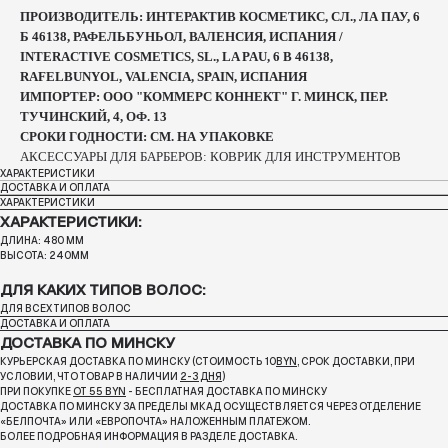
ПРОИЗВОДИТЕЛЬ: ИНТЕРАКТИВ КОСМЕТИКС, СЛ., ЛА ПАУ, 6
Б 46138, РАФЕЛЬБУНЬОЛ, ВАЛЕНСИЯ, ИСПАНИЯ /
INTERACTIVE COSMETICS, SL., LA PAU, 6 B 46138,
RAFELBUNYOL, VALENCIA, SPAIN, ИСПАНИЯ
ИМПОРТЕР: ООО "КОММЕРС КОННЕКТ" Г. МИНСК, ПЕР.
ТУЧИНСКИЙ, 4, ОФ. 13
СРОКИ ГОДНОСТИ: СМ. НА УПАКОВКЕ
АКСЕССУАРЫ ДЛЯ БАРБЕРОВ: КОВРИК ДЛЯ ИНСТРУМЕНТОВ
ХАРАКТЕРИСТИКИ
ДОСТАВКА И ОПЛАТА
ХАРАКТЕРИСТИКИ
ХАРАКТЕРИСТИКИ:
ДЛИНА: 480 ММ
ВЫСОТА: 240ММ
ДЛЯ КАКИХ ТИПОВ ВОЛОС:
ДЛЯ ВСЕХ ТИПОВ ВОЛОС
ДОСТАВКА И ОПЛАТА
ДОСТАВКА ПО МИНСКУ
КУРЬЕРСКАЯ ДОСТАВКА ПО МИНСКУ (СТОИМОСТЬ 10
BYN
, СРОК ДОСТАВКИ, ПРИ
УСЛОВИИ, ЧТО ТОВАР В НАЛИЧИИ
2-3 ДНЯ
)
ПРИ ПОКУПКЕ
ОТ 55 BYN
- БЕСПЛАТНАЯ ДОСТАВКА ПО МИНСКУ
ДОСТАВКА ПО МИНСКУ ЗА ПРЕДЕЛЫ МКАД ОСУЩЕСТВЛЯЕТСЯ ЧЕРЕЗ ОТДЕЛЕНИЕ
«БЕЛПОЧТА»
ИЛИ «ЕВРОПОЧТА» НАЛОЖЕННЫМ ПЛАТЕЖОМ.
БОЛЕЕ ПОДРОБНАЯ ИНФОРМАЦИЯ В РАЗДЕЛЕ ДОСТАВКА.