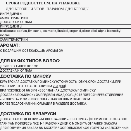
СРОКИ ГОДНОСТИ: СМ. НА УПАКОВКЕ
ДЛЯ БОРОДЫ И УСОВ: ПАРФЮМ ДЛЯ БОРОДЫ
ИНГРЕДИЕНТЫ
ХАРАКТЕРИСТИКИ
ДОСТАВКА И ОПЛАТА
ИНГРЕДИЕНТЫ
trisiloxane, parfum, limonene, coumarin, linalool, eugenol, citronellol, alpha isomethyl
ionene
ХАРАКТЕРИСТИКИ
АРОМАТ:
С БОДРЯЩИМ ОСВЕЖАЮЩИМ АРОМАТОМ
ДЛЯ КАКИХ ТИПОВ ВОЛОС:
ДЛЯ ВСЕХ ТИПОВ ВОЛОС
ДОСТАВКА И ОПЛАТА
ДОСТАВКА ПО МИНСКУ
КУРЬЕРСКАЯ ДОСТАВКА ПО МИНСКУ (СТОИМОСТЬ 10
BYN
, СРОК ДОСТАВКИ, ПРИ
УСЛОВИИ, ЧТО ТОВАР В НАЛИЧИИ
2-3 ДНЯ
)
ПРИ ПОКУПКЕ
ОТ 55 BYN
- БЕСПЛАТНАЯ ДОСТАВКА ПО МИНСКУ
ДОСТАВКА ПО МИНСКУ ЗА ПРЕДЕЛЫ МКАД ОСУЩЕСТВЛЯЕТСЯ ЧЕРЕЗ ОТДЕЛЕНИЕ
«БЕЛПОЧТА»
ИЛИ «ЕВРОПОЧТА» НАЛОЖЕННЫМ ПЛАТЕЖОМ.
БОЛЕЕ ПОДРОБНАЯ ИНФОРМАЦИЯ В РАЗДЕЛЕ ДОСТАВКА.
ДОСТАВКА ПО БЕЛАРУСИ
ДОСТАВКА В ОТДЕЛЕНИИ «БЕЛПОЧТА» ИЛИ «ЕВРОПОЧТА» (СТОИМОСТЬ СОГЛАСНО
ТАРИФАМ ПО ПЕРЕСЫЛКЕ, 1-4 РАБОЧИХ ДНЕЙ С МОМЕНТА ОТПРАВКИ ЗАКАЗА).
ДЛЯ ПОЛУЧЕНИЯ ЗАКАЗА ВЫ МОЖЕТЕ ВОСПОЛЬЗОВАТЬСЯ УСЛУГОЙ «НАЛОЖЕННЫЙ