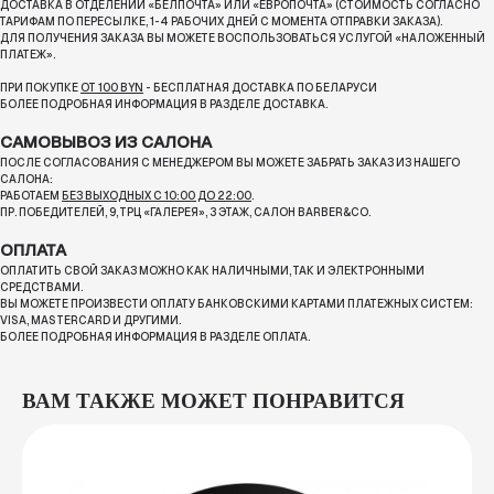
ДОСТАВКА В ОТДЕЛЕНИИ «БЕЛПОЧТА» ИЛИ «ЕВРОПОЧТА» (СТОИМОСТЬ СОГЛАСНО
ТАРИФАМ ПО ПЕРЕСЫЛКЕ, 1-4 РАБОЧИХ ДНЕЙ С МОМЕНТА ОТПРАВКИ ЗАКАЗА).
ДЛЯ ПОЛУЧЕНИЯ ЗАКАЗА ВЫ МОЖЕТЕ ВОСПОЛЬЗОВАТЬСЯ УСЛУГОЙ «НАЛОЖЕННЫЙ
ПЛАТЕЖ».
ПРИ ПОКУПКЕ
ОТ 100 BYN
- БЕСПЛАТНАЯ ДОСТАВКА ПО БЕЛАРУСИ
БОЛЕЕ ПОДРОБНАЯ ИНФОРМАЦИЯ В РАЗДЕЛЕ ДОСТАВКА.
САМОВЫВОЗ ИЗ САЛОНА
ПОСЛЕ СОГЛАСОВАНИЯ С МЕНЕДЖЕРОМ ВЫ МОЖЕТЕ ЗАБРАТЬ ЗАКАЗ ИЗ НАШЕГО
САЛОНА:
РАБОТАЕМ
БЕЗ ВЫХОДНЫХ С 10:00 ДО 22:00
.
ПР. ПОБЕДИТЕЛЕЙ, 9, ТРЦ «ГАЛЕРЕЯ», 3 ЭТАЖ, САЛОН BARBER&CO.
ОПЛАТА
ОПЛАТИТЬ СВОЙ ЗАКАЗ МОЖНО КАК НАЛИЧНЫМИ, ТАК И ЭЛЕКТРОННЫМИ
СРЕДСТВАМИ.
ВЫ МОЖЕТЕ ПРОИЗВЕСТИ ОПЛАТУ БАНКОВСКИМИ КАРТАМИ ПЛАТЕЖНЫХ СИСТЕМ:
VISA, MASTERCARD И ДРУГИМИ.
БОЛЕЕ ПОДРОБНАЯ ИНФОРМАЦИЯ В РАЗДЕЛЕ ОПЛАТА.
ВАМ ТАКЖЕ МОЖЕТ ПОНРАВИТСЯ