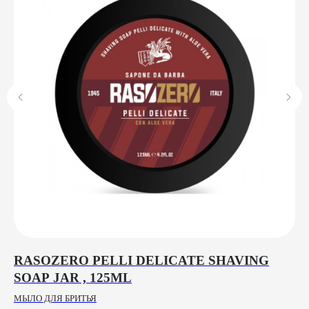
RASOZERO PELLI DELICATE SHAVING
L
SOAP JAR , 125ML
D
МЫЛО ДЛЯ БРИТЬЯ
ПО