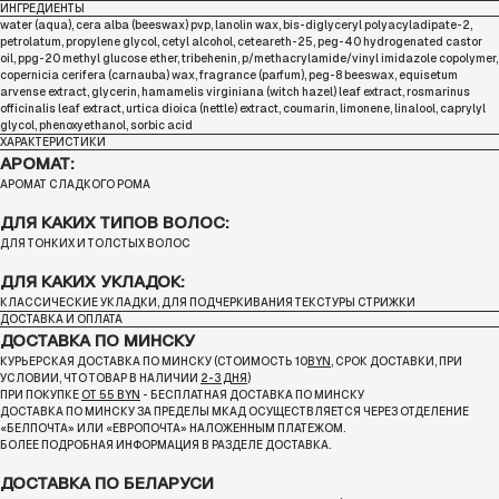
ИНГРЕДИЕНТЫ
water (aqua), cera alba (beeswax) pvp, lanolin wax, bis-diglyceryl polyacyladipate-2,
petrolatum, propylene glycol, cetyl alcohol, ceteareth-25, peg-40 hydrogenated castor
oil, ppg-20 methyl glucose ether, tribehenin, p/methacrylamide/vinyl imidazole copolymer,
copernicia cerifera (carnauba) wax, fragrance (parfum), peg-8 beeswax, equisetum
arvense extract, glycerin, hamamelis virginiana (witch hazel) leaf extract, rosmarinus
officinalis leaf extract, urtica dioica (nettle) extract, coumarin, limonene, linalool, caprylyl
glycol, phenoxyethanol, sorbic acid
ХАРАКТЕРИСТИКИ
АРОМАТ:
АРОМАТ СЛАДКОГО РОМА
ДЛЯ КАКИХ ТИПОВ ВОЛОС:
ДЛЯ ТОНКИХ И ТОЛСТЫХ ВОЛОС
ДЛЯ КАКИХ УКЛАДОК:
КЛАССИЧЕСКИЕ УКЛАДКИ, ДЛЯ ПОДЧЕРКИВАНИЯ ТЕКСТУРЫ СТРИЖКИ
ДОСТАВКА И ОПЛАТА
ДОСТАВКА ПО МИНСКУ
КУРЬЕРСКАЯ ДОСТАВКА ПО МИНСКУ (СТОИМОСТЬ 10
BYN
, СРОК ДОСТАВКИ, ПРИ
УСЛОВИИ, ЧТО ТОВАР В НАЛИЧИИ
2-3 ДНЯ
)
ПРИ ПОКУПКЕ
ОТ 55 BYN
- БЕСПЛАТНАЯ ДОСТАВКА ПО МИНСКУ
ДОСТАВКА ПО МИНСКУ ЗА ПРЕДЕЛЫ МКАД ОСУЩЕСТВЛЯЕТСЯ ЧЕРЕЗ ОТДЕЛЕНИЕ
«БЕЛПОЧТА»
ИЛИ «ЕВРОПОЧТА» НАЛОЖЕННЫМ ПЛАТЕЖОМ.
БОЛЕЕ ПОДРОБНАЯ ИНФОРМАЦИЯ В РАЗДЕЛЕ ДОСТАВКА.
ДОСТАВКА ПО БЕЛАРУСИ