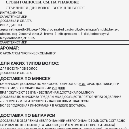
СРОКИ ГОДНОСТИ: СМ. НА УПАКОВКЕ
СТАЙЛИНГИ ДЛЯ ВОЛОС: ВОСК ДЛЯ ВОЛОС
ИНГРЕДИЕНТЫ
ХАРАКТЕРИСТИКИ
ДОСТАВКА И ОПЛАТА
ИНГРЕДИЕНТЫ
aqua, cetheareth-25, peg-40 hydrogenated castor oil, glycerin, parfum, bht, benzyl
alcohol, ppg-2 methyl ether, 2- bromo-2- nitropropane-1, 3-diol, lodopropynyl
butylcarbonate, cl 16035
ХАРАКТЕРИСТИКИ
АРОМАТ:
С АРОМАТОМ "ТРОПИЧЕСКОЕ МАНГО"
ДЛЯ КАКИХ ТИПОВ ВОЛОС:
ДЛЯ ВСЕХ ТИПОВ ВОЛОС
ДОСТАВКА И ОПЛАТА
ДОСТАВКА ПО МИНСКУ
КУРЬЕРСКАЯ ДОСТАВКА ПО МИНСКУ (СТОИМОСТЬ 10
BYN
, СРОК ДОСТАВКИ, ПРИ
УСЛОВИИ, ЧТО ТОВАР В НАЛИЧИИ
2-3 ДНЯ
)
ПРИ ПОКУПКЕ
ОТ 55 BYN
- БЕСПЛАТНАЯ ДОСТАВКА ПО МИНСКУ
ДОСТАВКА ПО МИНСКУ ЗА ПРЕДЕЛЫ МКАД ОСУЩЕСТВЛЯЕТСЯ ЧЕРЕЗ ОТДЕЛЕНИЕ
«БЕЛПОЧТА»
ИЛИ «ЕВРОПОЧТА» НАЛОЖЕННЫМ ПЛАТЕЖОМ.
БОЛЕЕ ПОДРОБНАЯ ИНФОРМАЦИЯ В РАЗДЕЛЕ ДОСТАВКА.
ДОСТАВКА ПО БЕЛАРУСИ
ДОСТАВКА В ОТДЕЛЕНИИ «БЕЛПОЧТА» ИЛИ «ЕВРОПОЧТА» (СТОИМОСТЬ СОГЛАСНО
ТАРИФАМ ПО ПЕРЕСЫЛКЕ, 1-4 РАБОЧИХ ДНЕЙ С МОМЕНТА ОТПРАВКИ ЗАКАЗА).