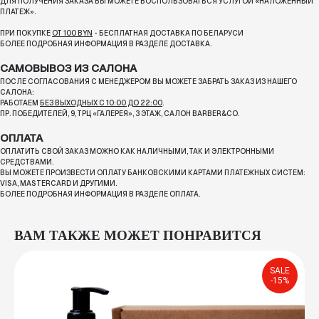
ДЛЯ ПОЛУЧЕНИЯ ЗАКАЗА ВЫ МОЖЕТЕ ВОСПОЛЬЗОВАТЬСЯ УСЛУГОЙ «НАЛОЖЕННЫЙ
ПЛАТЕЖ».
ПРИ ПОКУПКЕ
ОТ 100 BYN
- БЕСПЛАТНАЯ ДОСТАВКА ПО БЕЛАРУСИ
БОЛЕЕ ПОДРОБНАЯ ИНФОРМАЦИЯ В РАЗДЕЛЕ ДОСТАВКА.
САМОВЫВОЗ ИЗ САЛОНА
ПОСЛЕ СОГЛАСОВАНИЯ С МЕНЕДЖЕРОМ ВЫ МОЖЕТЕ ЗАБРАТЬ ЗАКАЗ ИЗ НАШЕГО
САЛОНА:
РАБОТАЕМ
БЕЗ ВЫХОДНЫХ С 10:00 ДО 22:00
.
ПР. ПОБЕДИТЕЛЕЙ, 9, ТРЦ «ГАЛЕРЕЯ», 3 ЭТАЖ, САЛОН BARBER&CO.
ОПЛАТА
ОПЛАТИТЬ СВОЙ ЗАКАЗ МОЖНО КАК НАЛИЧНЫМИ, ТАК И ЭЛЕКТРОННЫМИ
СРЕДСТВАМИ.
ВЫ МОЖЕТЕ ПРОИЗВЕСТИ ОПЛАТУ БАНКОВСКИМИ КАРТАМИ ПЛАТЕЖНЫХ СИСТЕМ:
VISA, MASTERCARD И ДРУГИМИ.
БОЛЕЕ ПОДРОБНАЯ ИНФОРМАЦИЯ В РАЗДЕЛЕ ОПЛАТА.
ВАМ ТАКЖЕ МОЖЕТ ПОНРАВИТСЯ
SALE
-15%