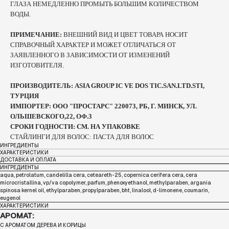
ГЛАЗА НЕМЕДЛЕННО ПРОМЫТЬ БОЛЬШИМ КОЛИЧЕСТВОМ
ВОДЫ.
ПРИМЕЧАНИЕ:
ВНЕШНИЙ ВИД И ЦВЕТ ТОВАРА НОСИТ
СПРАВОЧНЫЙ ХАРАКТЕР И МОЖЕТ ОТЛИЧАТЬСЯ ОТ
ЗАЯВЛЕННОГО В ЗАВИСИМОСТИ ОТ ИЗМЕНЕНИЙ
ИЗГОТОВИТЕЛЯ.
ПРОИЗВОДИТЕЛЬ: ASIA GROUP IC VE DOS TIC.SAN.LTD.STI,
ТУРЦИЯ
ИМПОРТЕР: ООО "ПРОСТАРС" 220073, РБ, Г. МИНСК, УЛ.
ОЛЬШЕВСКОГО,22, ОФ.3
СРОКИ ГОДНОСТИ: СМ. НА УПАКОВКЕ
СТАЙЛИНГИ ДЛЯ ВОЛОС: ПАСТА ДЛЯ ВОЛОС
ИНГРЕДИЕНТЫ
ХАРАКТЕРИСТИКИ
ДОСТАВКА И ОПЛАТА
ИНГРЕДИЕНТЫ
aqua, petrolatum, candelilla cera, ceteareth-25, copernica cerifera cera, cera
microcristallina, vp/va copolymer, parfum, phenoxyethanol, methylparaben, argania
spinosa kernel oil, ethylparaben, propylparaben, bht, linalool, d-limonene, coumarin,
eugenol
ХАРАКТЕРИСТИКИ
АРОМАТ:
С АРОМАТОМ ДЕРЕВА И КОРИЦЫ