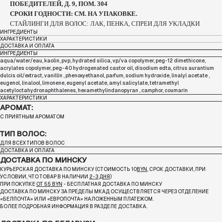
ПОБЕДИТЕЛЕЙ, Д. 9, ПОМ. 304
СРОКИ ГОДНОСТИ: СМ. НА УПАКОВКЕ.
СТАЙЛИНГИ ДЛЯ ВОЛОС: ЛАК, ПЕНКА, СПРЕИ ДЛЯ УКЛАДКИ
ИНГРЕДИЕНТЫ
ХАРАКТЕРИСТИКИ
ДОСТАВКА И ОПЛАТА
ИНГРЕДИЕНТЫ
aqua/water/eau, kaolin, pvp, hydrated silica, vp/va copolymer, peg-12 dimethicone,
acrylates copolymer, peg-40 hydrogenated castor oil, disodium edta, citrus aurantium
dulcis oil/extract, vanillin , phenoxyethanol, parfum, sodium hydroxide, linalyl acetate ,
eugenol, linalool, limonene, eugenyl acetate, amyl salicylate, tetramethyl
acetyloctahydronaphthalenes, hexamethylindanopyran , camphor, coumarin
ХАРАКТЕРИСТИКИ
АРОМАТ:
С ПРИЯТНЫМ АРОМАТОМ
ТИП ВОЛОС:
ДЛЯ ВСЕХ ТИПОВ ВОЛОС
ДОСТАВКА И ОПЛАТА
ДОСТАВКА ПО МИНСКУ
КУРЬЕРСКАЯ ДОСТАВКА ПО МИНСКУ (СТОИМОСТЬ 10
BYN
, СРОК ДОСТАВКИ, ПРИ
УСЛОВИИ, ЧТО ТОВАР В НАЛИЧИИ
2-3 ДНЯ
)
ПРИ ПОКУПКЕ
ОТ 55 BYN
- БЕСПЛАТНАЯ ДОСТАВКА ПО МИНСКУ
ДОСТАВКА ПО МИНСКУ ЗА ПРЕДЕЛЫ МКАД ОСУЩЕСТВЛЯЕТСЯ ЧЕРЕЗ ОТДЕЛЕНИЕ
«БЕЛПОЧТА»
ИЛИ «ЕВРОПОЧТА» НАЛОЖЕННЫМ ПЛАТЕЖОМ.
БОЛЕЕ ПОДРОБНАЯ ИНФОРМАЦИЯ В РАЗДЕЛЕ ДОСТАВКА.