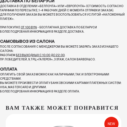
ДОСТАВКА ПО БЕЛАРУСИ
ДОСТАВКА В ОТДЕЛЕНИИ «БЕЛПОЧТА» ИЛИ «ЕВРОПОЧТА» (СТОИМОСТЬ СОГЛАСНО
ТАРИФАМ ПО ПЕРЕСЫЛКЕ, 1-4 РАБОЧИХ ДНЕЙ С МОМЕНТА ОТПРАВКИ ЗАКАЗА).
ДЛЯ ПОЛУЧЕНИЯ ЗАКАЗА ВЫ МОЖЕТЕ ВОСПОЛЬЗОВАТЬСЯ УСЛУГОЙ «НАЛОЖЕННЫЙ
ПЛАТЕЖ».
ПРИ ПОКУПКЕ
ОТ 100 BYN
- БЕСПЛАТНАЯ ДОСТАВКА ПО БЕЛАРУСИ
БОЛЕЕ ПОДРОБНАЯ ИНФОРМАЦИЯ В РАЗДЕЛЕ ДОСТАВКА.
САМОВЫВОЗ ИЗ САЛОНА
ПОСЛЕ СОГЛАСОВАНИЯ С МЕНЕДЖЕРОМ ВЫ МОЖЕТЕ ЗАБРАТЬ ЗАКАЗ ИЗ НАШЕГО
САЛОНА:
РАБОТАЕМ
БЕЗ ВЫХОДНЫХ С 10:00 ДО 22:00
.
ПР. ПОБЕДИТЕЛЕЙ, 9, ТРЦ «ГАЛЕРЕЯ», 3 ЭТАЖ, САЛОН BARBER&CO.
ОПЛАТА
ОПЛАТИТЬ СВОЙ ЗАКАЗ МОЖНО КАК НАЛИЧНЫМИ, ТАК И ЭЛЕКТРОННЫМИ
СРЕДСТВАМИ.
ВЫ МОЖЕТЕ ПРОИЗВЕСТИ ОПЛАТУ БАНКОВСКИМИ КАРТАМИ ПЛАТЕЖНЫХ СИСТЕМ:
VISA, MASTERCARD И ДРУГИМИ.
БОЛЕЕ ПОДРОБНАЯ ИНФОРМАЦИЯ В РАЗДЕЛЕ ОПЛАТА.
ВАМ ТАКЖЕ МОЖЕТ ПОНРАВИТСЯ
NEW