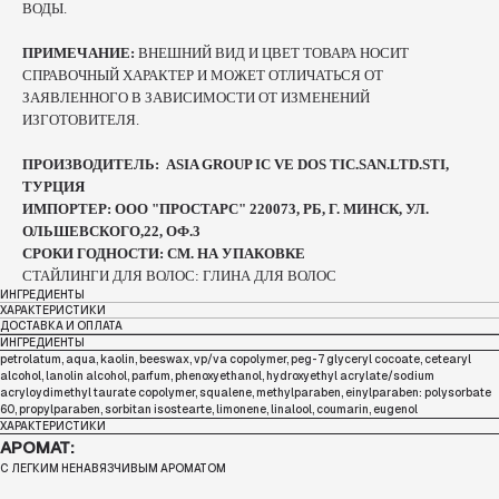
ВОДЫ.
ПРИМЕЧАНИЕ:
ВНЕШНИЙ ВИД И ЦВЕТ ТОВАРА НОСИТ
СПРАВОЧНЫЙ ХАРАКТЕР И МОЖЕТ ОТЛИЧАТЬСЯ ОТ
ЗАЯВЛЕННОГО В ЗАВИСИМОСТИ ОТ ИЗМЕНЕНИЙ
ИЗГОТОВИТЕЛЯ.
ПРОИЗВОДИТЕЛЬ: ASIA GROUP IC VE DOS TIC.SAN.LTD.STI,
ТУРЦИЯ
ИМПОРТЕР: ООО "ПРОСТАРС" 220073, РБ, Г. МИНСК, УЛ.
ОЛЬШЕВСКОГО,22, ОФ.3
СРОКИ ГОДНОСТИ: СМ. НА УПАКОВКЕ
СТАЙЛИНГИ ДЛЯ ВОЛОС: ГЛИНА ДЛЯ ВОЛОС
ИНГРЕДИЕНТЫ
ХАРАКТЕРИСТИКИ
ДОСТАВКА И ОПЛАТА
ИНГРЕДИЕНТЫ
petrolatum, aqua, kaolin, beeswax, vp/va copolymer, peg-7 glyceryl cocoate, cetearyl
alcohol, lanolin alcohol, parfum, phenoxyethanol, hydroxyethyl acrylate/sodium
acryloydimethyl taurate copolymer, squalene, methylparaben, einylparaben: polysorbate
60, propylparaben, sorbitan isostearte, limonene, linalool, coumarin, eugenol
ХАРАКТЕРИСТИКИ
АРОМАТ:
С ЛЕГКИМ НЕНАВЯЗЧИВЫМ АРОМАТОМ