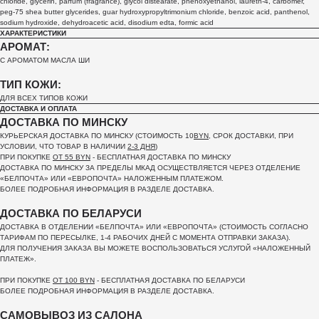
chloride, glycerin, parfum (fragrance), glycol distearate, phenoxyethanol, laureth-4, carbomer,
peg-75 shea butter glycerides, guar hydroxypropyltrimonium chloride, benzoic acid, panthenol,
sodium hydroxide, dehydroacetic acid, disodium edta, formic acid
ХАРАКТЕРИСТИКИ
АРОМАТ:
С АРОМАТОМ МАСЛА ШИ
ТИП КОЖИ:
ДЛЯ ВСЕХ ТИПОВ КОЖИ
ДОСТАВКА И ОПЛАТА
ДОСТАВКА ПО МИНСКУ
КУРЬЕРСКАЯ ДОСТАВКА ПО МИНСКУ (СТОИМОСТЬ 10
BYN
, СРОК ДОСТАВКИ, ПРИ
УСЛОВИИ, ЧТО ТОВАР В НАЛИЧИИ
2-3 ДНЯ
)
ПРИ ПОКУПКЕ
ОТ 55 BYN
- БЕСПЛАТНАЯ ДОСТАВКА ПО МИНСКУ
ДОСТАВКА ПО МИНСКУ ЗА ПРЕДЕЛЫ МКАД ОСУЩЕСТВЛЯЕТСЯ ЧЕРЕЗ ОТДЕЛЕНИЕ
«БЕЛПОЧТА»
ИЛИ «ЕВРОПОЧТА» НАЛОЖЕННЫМ ПЛАТЕЖОМ.
БОЛЕЕ ПОДРОБНАЯ ИНФОРМАЦИЯ В РАЗДЕЛЕ ДОСТАВКА.
ДОСТАВКА ПО БЕЛАРУСИ
ДОСТАВКА В ОТДЕЛЕНИИ «БЕЛПОЧТА» ИЛИ «ЕВРОПОЧТА» (СТОИМОСТЬ СОГЛАСНО
ТАРИФАМ ПО ПЕРЕСЫЛКЕ, 1-4 РАБОЧИХ ДНЕЙ С МОМЕНТА ОТПРАВКИ ЗАКАЗА).
ДЛЯ ПОЛУЧЕНИЯ ЗАКАЗА ВЫ МОЖЕТЕ ВОСПОЛЬЗОВАТЬСЯ УСЛУГОЙ «НАЛОЖЕННЫЙ
ПЛАТЕЖ».
ПРИ ПОКУПКЕ
ОТ 100 BYN
- БЕСПЛАТНАЯ ДОСТАВКА ПО БЕЛАРУСИ
БОЛЕЕ ПОДРОБНАЯ ИНФОРМАЦИЯ В РАЗДЕЛЕ ДОСТАВКА.
САМОВЫВОЗ ИЗ САЛОНА