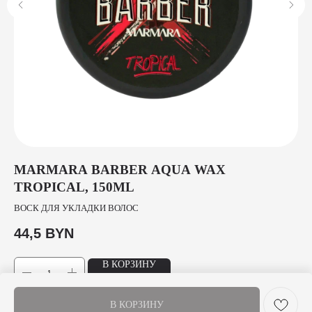
50
MARMARA BARBER AQUA WAX
П
TROPICAL, 150ML
ПО
ВОСК ДЛЯ УКЛАДКИ ВОЛОС
1
44,5
BYN
В КОРЗИНУ
В КОРЗИНУ