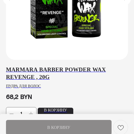
MARMARA BARBER POWDER WAX
P
REVENGE , 20G
B
ПУДРА ДЛЯ ВОЛОС
КР
И 
68,2
BYN
3
В КОРЗИНУ
В КОРЗИНУ