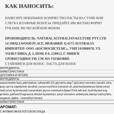
КАК НАНОСИТЬ:
НАНЕСИТЕ НЕБОЛЬШОЕ КОЛИЧЕСТВО ПАСТЫ НА СУХИЕ ИЛИ
СЛЕГКА ВЛАЖНЫЕ ВОЛОСЫ. ПРИДАЙТЕ ИМ ЖЕЛАЮ ФОРМУ
РУКАМИ, РАСЧЕСКОЙ ИЛИ ФЕНОМ.
ПРОИЗВОДИТЕЛЬ: NATURAL AUSTRALIAN KULTURE PTY LTD
14 SMALLWOOD PLACE, MURARRIE Q 4172 AUSTRALIA
ИМПОРТЕР: ООО «КОСМОСИСТЕМС», УНП 191888070, УЛ.
ТОЛБУХИНА, Д. 2, ПОМ. 8-9, 220012, Г. МИНСК
СРОКИ ГОДНОСТИ: СМ. НА УПАКОВКЕ
СТАЙЛИНГИ ДЛЯ ВОЛОС: ПАСТА ДЛЯ ВОЛОС
ИНГРЕДИЕНТЫ
ХАРАКТЕРИСТИКИ
ДОСТАВКА И ОПЛАТА
ИНГРЕДИЕНТЫ
aqua/water/eau, petrolatum, ceteareth 20, glycerin, peg 7 glyceryl cocoate, lanolin cera,
pvp, vp/va copolymer, alcohol, cocos nucifera (coconut oil, aloe barbadensis (aloe vera)
leaf juice, hydrolysed rice protein, pyrus communis (pear) fruit extract, hydrolysed soy
protein, parfum/fragrance, dmdm hydantoin, amyl cinnamic aldehyde, benzyl salicylate,
eugenol, alpha - isomethyl lonone
ХАРАКТЕРИСТИКИ
АРОМАТ:
С АРОМАТОМ БЕЛОГО ШОКОЛАДА