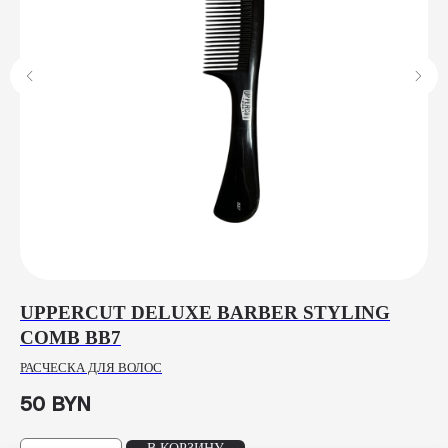
UPPERCUT DELUXE BARBER STYLING
H
COMB BB7
B
РАСЧЕСКА ДЛЯ ВОЛОС
МА
ФИ
50
BYN
47