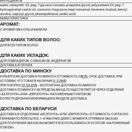
ИНГРЕДИЕНТЫ
water, ceteareth-25, peg-7 glyceryl cocoate, propylene glycol, polysorbate 20, peg-7
hydrogenated castor oil, coumarin, fragrance, hexyl cinnamal, limonene, linalool, benzyl
alcohol, caprylyl glycol, phenoxyethanol, sorbic acid
ХАРАКТЕРИСТИКИ
АРОМАТ:
С АРОМАТОМ КОЛЫ И ВАНИЛИ
ДЛЯ КАКИХ ТИПОВ ВОЛОС:
ДЛЯ ВСЕХ ТИПОВ ВОЛОС
ДЛЯ КАКИХ УКЛАДОК:
ДЛЯ ПОМПАДУРОВ, СЛИКБЭКОВ, АНДЕРКАТОВ
ДОСТАВКА И ОПЛАТА
ДОСТАВКА ПО МИНСКУ
КУРЬЕРСКАЯ ДОСТАВКА ПО МИНСКУ (СТОИМОСТЬ 10
BYN
, СРОК ДОСТАВКИ, ПРИ
УСЛОВИИ, ЧТО ТОВАР В НАЛИЧИИ
2-3 ДНЯ
)
ПРИ ПОКУПКЕ
ОТ 55 BYN
- БЕСПЛАТНАЯ ДОСТАВКА ПО МИНСКУ
ДОСТАВКА ПО МИНСКУ ЗА ПРЕДЕЛЫ МКАД ОСУЩЕСТВЛЯЕТСЯ ЧЕРЕЗ ОТДЕЛЕНИЕ
«БЕЛПОЧТА»
ИЛИ «ЕВРОПОЧТА» НАЛОЖЕННЫМ ПЛАТЕЖОМ.
БОЛЕЕ ПОДРОБНАЯ ИНФОРМАЦИЯ В РАЗДЕЛЕ ДОСТАВКА.
ДОСТАВКА ПО БЕЛАРУСИ
ДОСТАВКА В ОТДЕЛЕНИИ «БЕЛПОЧТА» ИЛИ «ЕВРОПОЧТА» (СТОИМОСТЬ СОГЛАСНО
ТАРИФАМ ПО ПЕРЕСЫЛКЕ, 1-4 РАБОЧИХ ДНЕЙ С МОМЕНТА ОТПРАВКИ ЗАКАЗА).
ДЛЯ ПОЛУЧЕНИЯ ЗАКАЗА ВЫ МОЖЕТЕ ВОСПОЛЬЗОВАТЬСЯ УСЛУГОЙ «НАЛОЖЕННЫЙ
ПЛАТЕЖ».