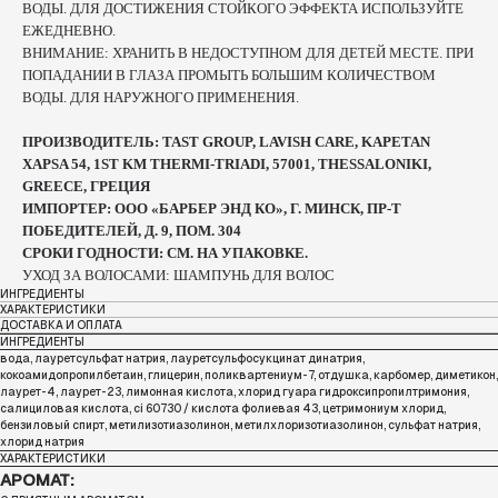
ВОДЫ. ДЛЯ ДОСТИЖЕНИЯ СТОЙКОГО ЭФФЕКТА ИСПОЛЬЗУЙТЕ
ЕЖЕДНЕВНО.
ВНИМАНИЕ: ХРАНИТЬ В НЕДОСТУПНОМ ДЛЯ ДЕТЕЙ МЕСТЕ. ПРИ
ПОПАДАНИИ В ГЛАЗА ПРОМЫТЬ БОЛЬШИМ КОЛИЧЕСТВОМ
ВОДЫ. ДЛЯ НАРУЖНОГО ПРИМЕНЕНИЯ.
ПРОИЗВОДИТЕЛЬ: TAST GROUP, LAVISH CARE, KAPETAN
XAPSA 54, 1ST KM THERMI-TRIADI, 57001, THESSALONIKI,
GREECE, ГРЕЦИЯ
ИМПОРТЕР: ООО «БАРБЕР ЭНД КО», Г. МИНСК, ПР-Т
ПОБЕДИТЕЛЕЙ, Д. 9, ПОМ. 304
СРОКИ ГОДНОСТИ: СМ. НА УПАКОВКЕ.
УХОД ЗА ВОЛОСАМИ: ШАМПУНЬ ДЛЯ ВОЛОС
ИНГРЕДИЕНТЫ
ХАРАКТЕРИСТИКИ
ДОСТАВКА И ОПЛАТА
ИНГРЕДИЕНТЫ
вода, лауретсульфат натрия, лауретсульфосукцинат динатрия,
кокоамидопропилбетаин, глицерин, поликвартениум-7, отдушка, карбомер, диметикон,
лаурет-4, лаурет-23, лимонная кислота, хлорид гуара гидроксипропилтримония,
салициловая кислота, ci 60730 / кислота фолиевая 43, цетримониум хлорид,
бензиловый спирт, метилизотиазолинон, метилхлоризотиазолинон, сульфат натрия,
хлорид натрия
ХАРАКТЕРИСТИКИ
АРОМАТ: