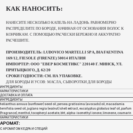
КАК НАНОСИТЬ:
НАНЕСИТЕ НЕСКОЛЬКО КАПЕЛЬ НА ЛАДОНЬ. РАВНОМЕРНО
РАСПРЕДЕЛИТЕ ПО БОРОДЕ, НАЧИНАЯ ОТ ОСНОВАНИЯ ВОЛОС К
КОНЧИКАМ. С ПОМОЩЬЮ РАСЧЕСКИ БЕРЕЖНО И АККУРАТНО
РАСЧЕШИТЕ.
ПРОИЗВОДИТЕЛЬ: LUDOVICO MARTELLI SP A, BIA FAENTINA
169/12, FIESOLE (FIRENZE) 50014 ИТАЛИЯ
ИМПОРТЕР: ООО "ЕВЕР КОСМЕТИКС" 220140 Г. МИНСК, УЛ.
ПРИТЫЦКОГО, Д. 62/20
СРОКИ ГОДНОСТИ: СМ. НА УПАКОВКЕ.
ДЛЯ БОРОДЫ И УСОВ: МАСЛА, СЫВОРОТКИ ДЛЯ БОРОДЫ
ИНГРЕДИЕНТЫ
ХАРАКТЕРИСТИКИ
ДОСТАВКА И ОПЛАТА
ИНГРЕДИЕНТЫ
helianthus annuus (sunflower) seed oil, persea gratissima (avocado) oil, macadamia
ternifolia seed oil, juglans regia (walnut) shell extract, eucalyptus globulus leaf oil, parfum
(fragrance), menthol, tocopheryl acetate, bht, alpha-isomethyl ionone, limonene, coumarin
ХАРАКТЕРИСТИКИ
АРОМАТ:
С АРОМАТОМ КЕДРА И СПЕЦИЙ