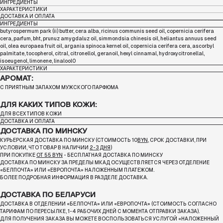
ИНГРЕДИЕНТЫ
ХАРАКТЕРИСТИКИ
ДОСТАВКА И ОПЛАТА
ИНГРЕДИЕНТЫ
butyrospermum park (ii) butter, cera alba, ricinus communis seed oil, copernicia cerifera
cera, parfum, bht, prunuz amygdaluz oil, simmondsia chinesis oil, heliantus annuus seed
oil, olea europaea fruit oil, argania spinoca kernel oil, copernicia cerifera cera, ascorbyl
palmitate, tocopherol, citral, citronellol, geranoil, hexyl cinnamal, hydroxycitronellal,
isoeugenol, limonene, linalool0
ХАРАКТЕРИСТИКИ
АРОМАТ:
С ПРИЯТНЫМ ЗАПАХОМ МУЖСКОГО ПАРФЮМА
ДЛЯ КАКИХ ТИПОВ КОЖИ:
ДЛЯ ВСЕХ ТИПОВ КОЖИ
ДОСТАВКА И ОПЛАТА
ДОСТАВКА ПО МИНСКУ
КУРЬЕРСКАЯ ДОСТАВКА ПО МИНСКУ (СТОИМОСТЬ 10
BYN
, СРОК ДОСТАВКИ, ПРИ
УСЛОВИИ, ЧТО ТОВАР В НАЛИЧИИ
2-3 ДНЯ
)
ПРИ ПОКУПКЕ
ОТ 55 BYN
- БЕСПЛАТНАЯ ДОСТАВКА ПО МИНСКУ
ДОСТАВКА ПО МИНСКУ ЗА ПРЕДЕЛЫ МКАД ОСУЩЕСТВЛЯЕТСЯ ЧЕРЕЗ ОТДЕЛЕНИЕ
«БЕЛПОЧТА»
ИЛИ «ЕВРОПОЧТА» НАЛОЖЕННЫМ ПЛАТЕЖОМ.
БОЛЕЕ ПОДРОБНАЯ ИНФОРМАЦИЯ В РАЗДЕЛЕ ДОСТАВКА.
ДОСТАВКА ПО БЕЛАРУСИ
ДОСТАВКА В ОТДЕЛЕНИИ «БЕЛПОЧТА» ИЛИ «ЕВРОПОЧТА» (СТОИМОСТЬ СОГЛАСНО
ТАРИФАМ ПО ПЕРЕСЫЛКЕ, 1-4 РАБОЧИХ ДНЕЙ С МОМЕНТА ОТПРАВКИ ЗАКАЗА).
ДЛЯ ПОЛУЧЕНИЯ ЗАКАЗА ВЫ МОЖЕТЕ ВОСПОЛЬЗОВАТЬСЯ УСЛУГОЙ «НАЛОЖЕННЫЙ