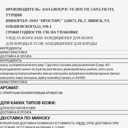
ПРОИЗВОДИТЕЛЬ: ASIA GROUP IC VE DOS TIC.SAN.LTD.STI,
ТУРЦИЯ
ИМПОРТЕР: ООО "ПРОСТАРС" 220073, РБ, Г. МИНСК, УЛ.
ОЛЬШЕВСКОГО,22, ОФ.3
СРОКИ ГОДНОСТИ: СМ. НА УПАКОВКЕ
УХОД ЗА ВОЛОСАМИ: КОНДИЦИОНЕР ДЛЯ ВОЛОС
ДЛЯ БОРОДЫ И УСОВ: КОНДИЦИОНЕР ДЛЯ БОРОДЫ
ИНГРЕДИЕНТЫ
ХАРАКТЕРИСТИКИ
ДОСТАВКА И ОПЛАТА
ИНГРЕДИЕНТЫ
aqua, cyclopentasiloxane, peg-7 glyceryl cocoate, polyquaternium 6, peg-40
hydrogenated castor oil, hydrolyzed keratin, phenoxyethanol, parfum, citric acid,
iodopropynyl butylcarbamete, benzyl salicylate, butylphenyl methylpropional, benzyl
salicylate, hexyl cinnamal, alpha isomethyl ionone, ci 42090
ХАРАКТЕРИСТИКИ
АРОМАТ:
С ПРИЯТНЫМ НЕНАВЯЗЧИВЫМ АРОМАТОМ
ДЛЯ КАКИХ ТИПОВ КОЖИ:
ДЛЯ ВСЕХ ТИПОВ КОЖИ
ДОСТАВКА И ОПЛАТА
ДОСТАВКА ПО МИНСКУ
КУРЬЕРСКАЯ ДОСТАВКА ПО МИНСКУ (СТОИМОСТЬ 10
BYN
, СРОК ДОСТАВКИ, ПРИ
УСЛОВИИ, ЧТО ТОВАР В НАЛИЧИИ
2-3 ДНЯ
)