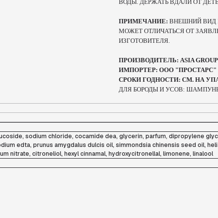
ВОДЫ. ДЕРЖАТЬ ВДАЛИ ОТ ДЕТЕ
ПРИМЕЧАНИЕ:
ВНЕШНИЙ ВИД 
МОЖЕТ ОТЛИЧАТЬСЯ ОТ ЗАЯВЛ
ИЗГОТОВИТЕЛЯ.
ПРОИЗВОДИТЕЛЬ: ASIA GROUP I
ИМПОРТЕР: ООО "ПРОСТАРС" 22
СРОКИ ГОДНОСТИ: СМ. НА У
ДЛЯ БОРОДЫ И УСОВ: ШАМПУН
ucoside, sodium chloride, cocamide dea, glycerin, parfum, dipropylene glyc
ium edta, prunus amygdalus dulcis oil, simmondsia chinensis seed oil, helia
nitrate, citroneliol, hexyl cinnamal, hydroxycitronellal, limonene, linalool