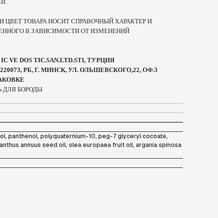
Й.
И ЦВЕТ ТОВАРА НОСИТ СПРАВОЧНЫЙ ХАРАКТЕР И
ЕННОГО В ЗАВИСИМОСТИ ОТ ИЗМЕНЕНИЙ
C VE DOS TIC.SAN.LTD.STI, ТУРЦИЯ
0073, РБ, Г. МИНСК, УЛ. ОЛЬШЕВСКОГО,22, ОФ.3
ПАКОВКЕ
Ь ДЛЯ БОРОДЫ
ol, panthenol, polyquaternium-10, peg-7 glyceryl cocoate,
nthus annuus seed oil, olea europaea fruit oil, argania spinosa