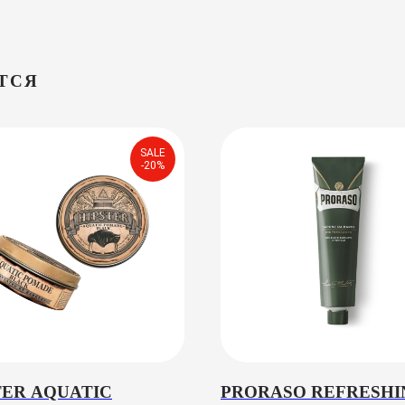
ТСЯ
SALE
-20%
TER AQUATIC
PRORASO REFRESHI