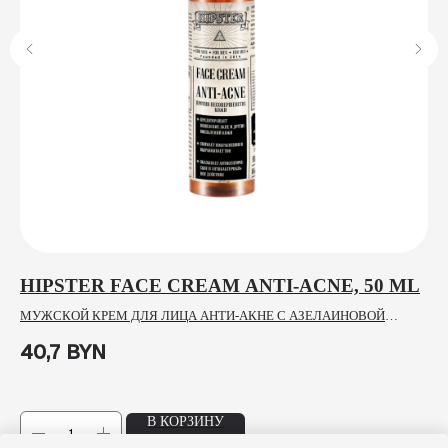
HIPSTER FACE CREAM ANTI-ACNE, 50 ML
P
L
МУЖСКОЙ КРЕМ ДЛЯ ЛИЦА АНТИ-АКНЕ С АЗЕЛАИНОВОЙ
КИСЛОТОЙ ДЛЯ КОЖИ, СКЛОННОЙ К ВЫСЫПАНИЯМ
ЛО
40,7
BYN
1
В КОРЗИНУ