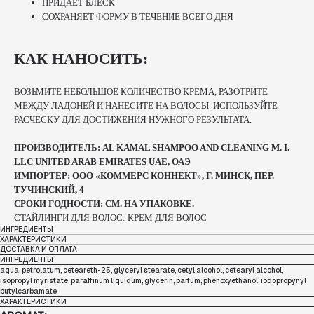
ПРИДАЕТ БЛЕСК
СОХРАНЯЕТ ФОРМУ В ТЕЧЕНИЕ ВСЕГО ДНЯ
КАК НАНОСИТЬ:
ВОЗЬМИТЕ НЕБОЛЬШОЕ КОЛИЧЕСТВО КРЕМА, РАЗОТРИТЕ
МЕЖДУ ЛАДОНЕЙ И НАНЕСИТЕ НА ВОЛОСЫ. ИСПОЛЬЗУЙТЕ
РАСЧЕСКУ ДЛЯ ДОСТИЖЕНИЯ НУЖНОГО РЕЗУЛЬТАТА.
ПРОИЗВОДИТЕЛЬ: AL KAMAL SHAMPOO AND CLEANING M. I.
LLC UNITED ARAB EMIRATES UAE, ОАЭ
ИМПОРТЕР: ООО «КОММЕРС КОННЕКТ», Г. МИНСК, ПЕР.
ТУЧИНСКИЙ, 4
СРОКИ ГОДНОСТИ: СМ. НА УПАКОВКЕ.
СТАЙЛИНГИ ДЛЯ ВОЛОС: КРЕМ ДЛЯ ВОЛОС
ИНГРЕДИЕНТЫ
ХАРАКТЕРИСТИКИ
ДОСТАВКА И ОПЛАТА
ИНГРЕДИЕНТЫ
aqua, petrolatum, ceteareth-25, glyceryl stearate, cetyl alcohol, cetearyl alcohol,
isopropyl myristate, paraffinum liquidum, glycerin, parfum, phenoxyethanol, iodopropynyl
butylcarbamate
ХАРАКТЕРИСТИКИ