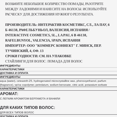
ВОЗЬМИТЕ НЕБОЛЬШОЕ КОЛИЧЕСТВО ПОМАДЫ, РАЗОТРИТЕ
МЕЖДУ ЛАДОНЯМИ И НАНЕСИТЕ НА ВОЛОСЫ. ИСПОЛЬЗУЙТЕ
РАСЧЕСКУ ДЛЯ ДОСТИЖЕНИЯ НУЖНОГО РЕЗУЛЬТАТА.
ПРОИЗВОДИТЕЛЬ: ИНТЕРАКТИВ КОСМЕТИКС, СЛ., ЛА ПАУ, 6
Б 46138, РАФЕЛЬБУНЬОЛ, ВАЛЕНСИЯ, ИСПАНИЯ /
INTERACTIVE COSMETICS, SL., LA PAU, 6 B 46138,
RAFELBUNYOL, VALENCIA, SPAIN, ИСПАНИЯ
ИМПОРТЕР: ООО "КОММЕРС КОННЕКТ" Г. МИНСК, ПЕР.
ТУЧИНСКИЙ, 4, ОФ. 13
СРОКИ ГОДНОСТИ: СМ. НА УПАКОВКЕ
СТАЙЛИНГИ ДЛЯ ВОЛОС: ПОМАДА ДЛЯ ВОЛОС
ИНГРЕДИЕНТЫ
ХАРАКТЕРИСТИКИ
ДОСТАВКА И ОПЛАТА
ИНГРЕДИЕНТЫ
aqua (water), ceteareth-25, hydrogenated microcrystalline wax, phenoxyethanol, parfum
(fragrance), vp/va copolymer, petrolatum, sodium benzoate, citric acid, potassium sorbate
ХАРАКТЕРИСТИКИ
АРОМАТ:
С ЛЕГКИМ АРОМАТОМ БЕРГАМОТА И ВАНИЛИ
ДЛЯ КАКИХ ТИПОВ ВОЛОС:
ДЛЯ ВСЕХ ТИПОВ ВОЛОС
ДОСТАВКА И ОПЛАТА