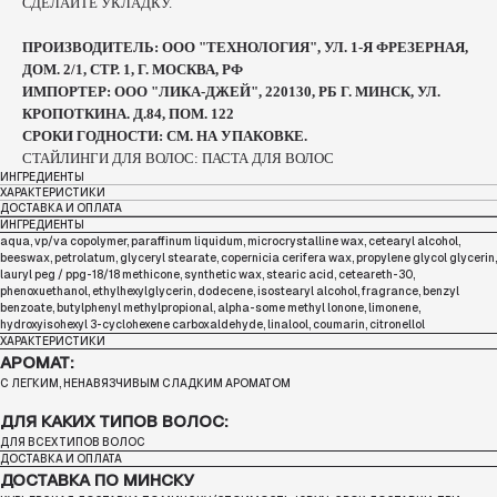
СДЕЛАЙТЕ УКЛАДКУ.
ПРОИЗВОДИТЕЛЬ: ООО "ТЕХНОЛОГИЯ", УЛ. 1-Я ФРЕЗЕРНАЯ,
ДОМ. 2/1, СТР. 1, Г. МОСКВА, РФ
ИМПОРТЕР: ООО "ЛИКА-ДЖЕЙ", 220130, РБ Г. МИНСК, УЛ.
КРОПОТКИНА. Д.84, ПОМ. 122
СРОКИ ГОДНОСТИ: СМ. НА УПАКОВКЕ.
СТАЙЛИНГИ ДЛЯ ВОЛОС: ПАСТА ДЛЯ ВОЛОС
ИНГРЕДИЕНТЫ
ХАРАКТЕРИСТИКИ
ДОСТАВКА И ОПЛАТА
ИНГРЕДИЕНТЫ
aqua, vp/va copolymer, paraffinum liquidum, microcrystalline wax, cetearyl alcohol,
beeswax, petrolatum, glyceryl stearate, copernicia cerifera wax, propylene glycol glycerin,
lauryl peg / ppg-18/18 methicone, synthetic wax, stearic acid, ceteareth-30,
phenoxuethanol, ethylhexylglycerin, dodecene, isostearyl alcohol, fragrance, benzyl
benzoate, butylphenyl methylpropional, alpha-some methyl lonone, limonene,
hydroxyisohexyl 3-cyclohexene carboxaldehyde, linalool, coumarin, citronellol
ХАРАКТЕРИСТИКИ
АРОМАТ:
С ЛЕГКИМ, НЕНАВЯЗЧИВЫМ СЛАДКИМ АРОМАТОМ
ДЛЯ КАКИХ ТИПОВ ВОЛОС:
ДЛЯ ВСЕХ ТИПОВ ВОЛОС
ДОСТАВКА И ОПЛАТА
ДОСТАВКА ПО МИНСКУ