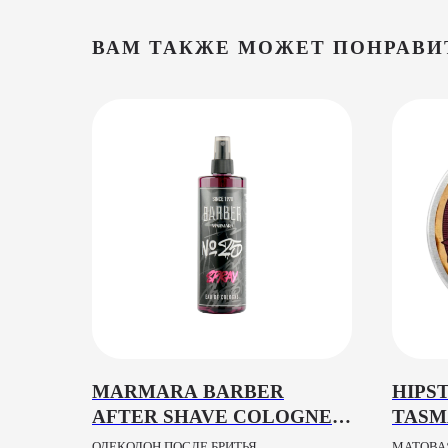
ВАМ ТАКЖЕ МОЖЕТ ПОНРАВИ
MARMARA BARBER
HIPS
AFTER SHAVE COLOGNE
TASM
№25 GRAFFITI SPRAY,
BERG
ОДЕКОЛОН ПОСЛЕ БРИТЬЯ
МАТОВА