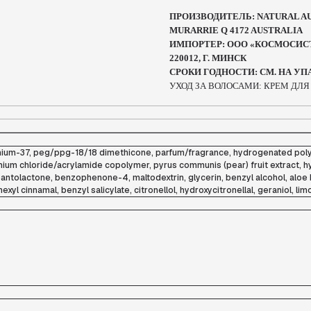
ПРОИЗВОДИТЕЛЬ: NATURAL AU
MURARRIE Q 4172 AUSTRALIA
ИМПОРТЕР: ООО «КОСМОСИСТЕМС
220012, Г. МИНСК
СРОКИ ГОДНОСТИ: СМ. НА У
УХОД ЗА ВОЛОСАМИ: КРЕМ ДЛЯ
rnium-37, peg/ppg-18/18 dimethicone, parfum/fragrance, hydrogenated pol
onium chloride/acrylamide copolymer, pyrus communis (pear) fruit extract, 
 pantolactone, benzophenone-4, maltodextrin, glycerin, benzyl alcohol, aloe
exyl cinnamal, benzyl salicylate, citronellol, hydroxycitronellal, geraniol, li