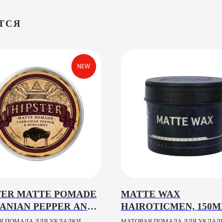
ТСЯ
NEW
TER MATTE POMADE
MATTE WAX
ANIAN PEPPER AND
HAIROTICMEN, 150M
AMOT, 33ML
Я ПОМАДА ДЛЯ УКЛАДКИ
МАТОВАЯ ПОМАДА ДЛЯ УКЛАД