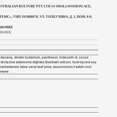
STRALIAN KULTURE PTY LTD 14 SMALLWOOD PLACE,
», УНП 191888070, УЛ. ТОЛБУХИНА, Д. 2, ПОМ. 8-9,
ПАКОВКЕ
 ВОЛОС
ydecene, dmdm hydantoin, panthenol, trideceth-6, cocos
hydrolyzed adansonia digitata (baobab) extract, hydrolyzed soy
 barbadensis (aloe vera) leaf juice, leuconostoc/radish root
monene