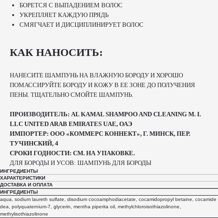
БОРЕТСЯ С ВЫПАДЕНИЕМ ВОЛОС
УКРЕПЛЯЕТ КАЖДУЮ ПРЯДЬ
СМЯГЧАЕТ И ДИСЦИПЛИНИРУЕТ ВОЛОС
КАК НАНОСИТЬ:
НАНЕСИТЕ ШАМПУНЬ НА ВЛАЖНУЮ БОРОДУ И ХОРОШО
ПОМАССИРУЙТЕ БОРОДУ И КОЖУ В ЕЕ ЗОНЕ ДО ПОЛУЧЕНИЯ
ПЕНЫ. ТЩАТЕЛЬНО СМОЙТЕ ШАМПУНЬ.
ПРОИЗВОДИТЕЛЬ: AL KAMAL SHAMPOO AND CLEANING M. I.
LLC UNITED ARAB EMIRATES UAE, ОАЭ
ИМПОРТЕР: ООО «КОММЕРС КОННЕКТ», Г. МИНСК, ПЕР.
ТУЧИНСКИЙ, 4
СРОКИ ГОДНОСТИ: СМ. НА УПАКОВКЕ.
ДЛЯ БОРОДЫ И УСОВ: ШАМПУНЬ ДЛЯ БОРОДЫ
ИНГРЕДИЕНТЫ
ХАРАКТЕРИСТИКИ
ДОСТАВКА И ОПЛАТА
ИНГРЕДИЕНТЫ
aqua, sodium laureth sulfate, disodium cocoamphodiacetate, cocamidopropyl betaine, cocamide
dea, polyquaternium-7, glycerin, mentha piperita oil, methylchloroisothiazolinone,
methylisothiazolinone