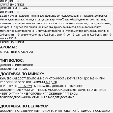
ИНГРЕДИЕНТЫ
ХАРАКТЕРИСТИКИ
ДОСТАВКА И ОПЛАТА
ИНГРЕДИЕНТЫ
вода, лаурет-сульфат натрия, дизодий лаврет сульфозукцинат, кокоамидопропил
бетаин, глицерин, хлорид натрия, поливартиум-7, алоэ барбаденсис, сок листьев,
пантенол, салициловая кислота, кококамиид-кокол, кококамиирид, гриф., диметикон,
лаурет-4, лаурет-23, лимонная кислота, триэтиленгликол, бензиловый спирт,
метилхлороизотиазолинон и метилизотиазолинон, тетраметилацетилоклиозолинон,
2,6-диметил-7-ооцтено-2-оливый, 2,6-диметил-7-оол-2-олил, линий, 2,6-диметил-7-
о-т. ки 73015
ХАРАКТЕРИСТИКИ
АРОМАТ:
С ПРИЯТНЫМ АРОМАТОМ
ТИП ВОЛОС:
ДЛЯ ВСЕХ ТИПОВ ВОЛОС
ДОСТАВКА И ОПЛАТА
ДОСТАВКА ПО МИНСКУ
КУРЬЕРСКАЯ ДОСТАВКА ПО МИНСКУ (СТОИМОСТЬ 10
BYN
, СРОК ДОСТАВКИ, ПРИ
УСЛОВИИ, ЧТО ТОВАР В НАЛИЧИИ
2-3 ДНЯ
)
ПРИ ПОКУПКЕ
ОТ 55 BYN
- БЕСПЛАТНАЯ ДОСТАВКА ПО МИНСКУ
ДОСТАВКА ПО МИНСКУ ЗА ПРЕДЕЛЫ МКАД ОСУЩЕСТВЛЯЕТСЯ ЧЕРЕЗ ОТДЕЛЕНИЕ
«БЕЛПОЧТА»
ИЛИ «ЕВРОПОЧТА» НАЛОЖЕННЫМ ПЛАТЕЖОМ.
БОЛЕЕ ПОДРОБНАЯ ИНФОРМАЦИЯ В РАЗДЕЛЕ ДОСТАВКА.
ДОСТАВКА ПО БЕЛАРУСИ
ДОСТАВКА В ОТДЕЛЕНИИ «БЕЛПОЧТА» ИЛИ «ЕВРОПОЧТА» (СТОИМОСТЬ СОГЛАСНО