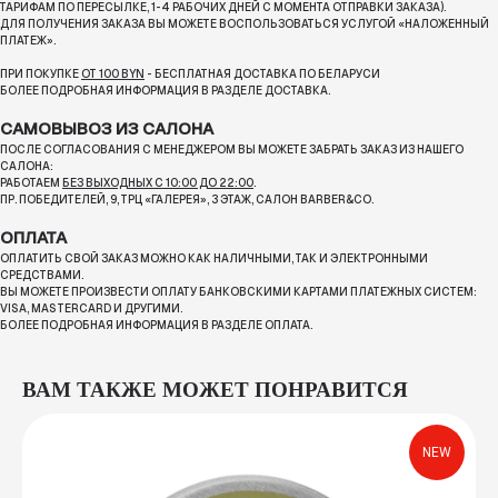
ТАРИФАМ ПО ПЕРЕСЫЛКЕ, 1-4 РАБОЧИХ ДНЕЙ С МОМЕНТА ОТПРАВКИ ЗАКАЗА).
ДЛЯ ПОЛУЧЕНИЯ ЗАКАЗА ВЫ МОЖЕТЕ ВОСПОЛЬЗОВАТЬСЯ УСЛУГОЙ «НАЛОЖЕННЫЙ
ПЛАТЕЖ».
ПРИ ПОКУПКЕ
ОТ 100 BYN
- БЕСПЛАТНАЯ ДОСТАВКА ПО БЕЛАРУСИ
БОЛЕЕ ПОДРОБНАЯ ИНФОРМАЦИЯ В РАЗДЕЛЕ ДОСТАВКА.
САМОВЫВОЗ ИЗ САЛОНА
ПОСЛЕ СОГЛАСОВАНИЯ С МЕНЕДЖЕРОМ ВЫ МОЖЕТЕ ЗАБРАТЬ ЗАКАЗ ИЗ НАШЕГО
САЛОНА:
РАБОТАЕМ
БЕЗ ВЫХОДНЫХ С 10:00 ДО 22:00
.
ПР. ПОБЕДИТЕЛЕЙ, 9, ТРЦ «ГАЛЕРЕЯ», 3 ЭТАЖ, САЛОН BARBER&CO.
ОПЛАТА
ОПЛАТИТЬ СВОЙ ЗАКАЗ МОЖНО КАК НАЛИЧНЫМИ, ТАК И ЭЛЕКТРОННЫМИ
СРЕДСТВАМИ.
ВЫ МОЖЕТЕ ПРОИЗВЕСТИ ОПЛАТУ БАНКОВСКИМИ КАРТАМИ ПЛАТЕЖНЫХ СИСТЕМ:
VISA, MASTERCARD И ДРУГИМИ.
БОЛЕЕ ПОДРОБНАЯ ИНФОРМАЦИЯ В РАЗДЕЛЕ ОПЛАТА.
ВАМ ТАКЖЕ МОЖЕТ ПОНРАВИТСЯ
NEW