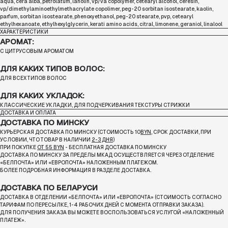
aqua, cera alba, petrolatum, lanolin, vp/va copolymer, cetearyl alcohol, ceresin,
vp/dimethylaminoethylmethacrylate copolimer, peg-20 sorbitan isostearate, kaolin,
parfum, sorbitan isostearate, phenoxyethanol, peg-20 stearate, pvp, cetearyl
ethylhexanoate, ethylhexylglycerin, kerati amino acids, citral, limonene, geraniol, linalool
ХАРАКТЕРИСТИКИ
АРОМАТ:
С ЦИТРУСОВЫМ АРОМАТОМ
ДЛЯ КАКИХ ТИПОВ ВОЛОС:
ДЛЯ ВСЕХ ТИПОВ ВОЛОС
ДЛЯ КАКИХ УКЛАДОК:
КЛАССИЧЕСКИЕ УКЛАДКИ, ДЛЯ ПОДЧЕРКИВАНИЯ ТЕКСТУРЫ СТРИЖКИ
ДОСТАВКА И ОПЛАТА
ДОСТАВКА ПО МИНСКУ
КУРЬЕРСКАЯ ДОСТАВКА ПО МИНСКУ (СТОИМОСТЬ 10
BYN
, СРОК ДОСТАВКИ, ПРИ
УСЛОВИИ, ЧТО ТОВАР В НАЛИЧИИ
2-3 ДНЯ
)
ПРИ ПОКУПКЕ
ОТ 55 BYN
- БЕСПЛАТНАЯ ДОСТАВКА ПО МИНСКУ
ДОСТАВКА ПО МИНСКУ ЗА ПРЕДЕЛЫ МКАД ОСУЩЕСТВЛЯЕТСЯ ЧЕРЕЗ ОТДЕЛЕНИЕ
«БЕЛПОЧТА»
ИЛИ «ЕВРОПОЧТА» НАЛОЖЕННЫМ ПЛАТЕЖОМ.
БОЛЕЕ ПОДРОБНАЯ ИНФОРМАЦИЯ В РАЗДЕЛЕ ДОСТАВКА.
ДОСТАВКА ПО БЕЛАРУСИ
ДОСТАВКА В ОТДЕЛЕНИИ «БЕЛПОЧТА» ИЛИ «ЕВРОПОЧТА» (СТОИМОСТЬ СОГЛАСНО
ТАРИФАМ ПО ПЕРЕСЫЛКЕ, 1-4 РАБОЧИХ ДНЕЙ С МОМЕНТА ОТПРАВКИ ЗАКАЗА).
ДЛЯ ПОЛУЧЕНИЯ ЗАКАЗА ВЫ МОЖЕТЕ ВОСПОЛЬЗОВАТЬСЯ УСЛУГОЙ «НАЛОЖЕННЫЙ
ПЛАТЕЖ».