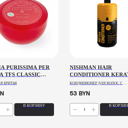
A PURISSIMA PER
NISHMAN HAIR
A TFS CLASSIC
CONDITIONER KERA
ND SCENT, 125ML
COMPLEX 01, 1250M
Я БРИТЬЯ
КОНДИЦИОНЕР ДЛЯ ВОЛОС С
КЕРАТИНОМ
YN
53
BYN
В КОРЗИНУ
В КОРЗИ