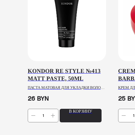
KONDOR RE STYLE №413
CREM
MATT PASTE, 50ML
BARB
ALMO
ПАСТА МАТОВАЯ ДЛЯ УКЛАДКИ ВОЛОС
КРЕМ ДЛ
№413
26
BYN
25
B
В КОРЗИНУ