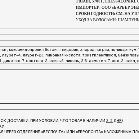
TRIADI, 57001, THESSALONIKI,
ИМПОРТЕР: ООО «БАРБЕР ЭНД К
СРОКИ ГОДНОСТИ: СМ. НА УП
УХОД ЗА ВОЛОСАМИ: ШАМПУНЬ
нат, кокоамидопропил бетаин, глицерин, хлорид натрия, поливартиум-7
он, лаурет-4, лаурет-23, лимонная кислота, триэтиленгликол, бензило
диметил-7-ооцтено-2-оливый, ливень, 2,6-диметил-7-оол-2-олил, лин
СРОК ДОСТАВКИ, ПРИ УСЛОВИИ, ЧТО ТОВАР В НАЛИЧИИ
2-3 ДНЯ
)
КУ
Я ЧЕРЕЗ ОТДЕЛЕНИЕ «БЕЛПОЧТА»
ИЛИ «ЕВРОПОЧТА» НАЛОЖЕННЫМ ПЛ