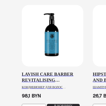
LAVISH CARE BARBER
HIPS
REVITALISING
AND 
CONDITIONER, 1000ML
КОНДИЦИОНЕР ДЛЯ ВОЛОС
ШАМПУН
ВОССТАНАВЛИВАЮЩИЙ
98,1
BYN
26,7
В КОРЗИНУ