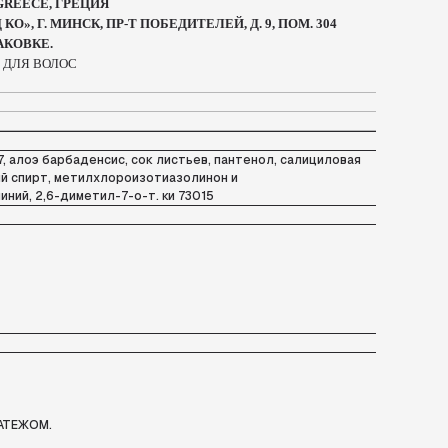
 GREECE, ГРЕЦИЯ
О», Г. МИНСК, ПР-Т ПОБЕДИТЕЛЕЙ, Д. 9, ПОМ. 304
АКОВКЕ.
 ДЛЯ ВОЛОС
, алоэ барбаденсис, сок листьев, пантенол, салициловая
вый спирт, метилхлороизотиазолинон и
ий, 2,6-диметил-7-о-т. ки 73015
АТЕЖОМ.