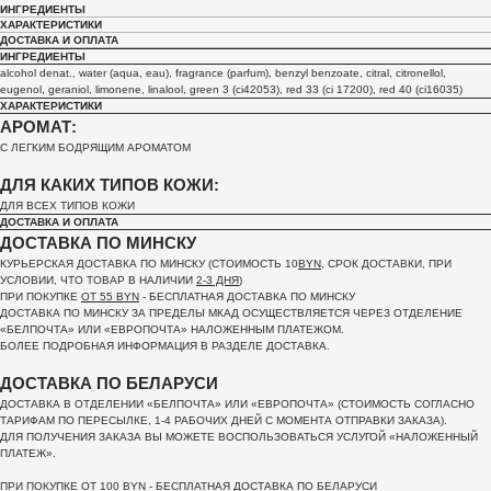
ИНГРЕДИЕНТЫ
ХАРАКТЕРИСТИКИ
ДОСТАВКА И ОПЛАТА
ИНГРЕДИЕНТЫ
alcohol denat., water (aqua, eau), fragrance (parfum), benzyl benzoate, citral, citronellol,
eugenol, geraniol, limonene, linalool, green 3 (ci42053), red 33 (ci 17200), red 40 (ci16035)
ХАРАКТЕРИСТИКИ
АРОМАТ:
С ЛЕГКИМ БОДРЯЩИМ АРОМАТОМ
ДЛЯ КАКИХ ТИПОВ КОЖИ:
ДЛЯ ВСЕХ ТИПОВ КОЖИ
ДОСТАВКА И ОПЛАТА
ДОСТАВКА ПО МИНСКУ
КУРЬЕРСКАЯ ДОСТАВКА ПО МИНСКУ (СТОИМОСТЬ 10
BYN
, СРОК ДОСТАВКИ, ПРИ
УСЛОВИИ, ЧТО ТОВАР В НАЛИЧИИ
2-3 ДНЯ
)
ПРИ ПОКУПКЕ
ОТ 55 BYN
- БЕСПЛАТНАЯ ДОСТАВКА ПО МИНСКУ
ДОСТАВКА ПО МИНСКУ ЗА ПРЕДЕЛЫ МКАД ОСУЩЕСТВЛЯЕТСЯ ЧЕРЕЗ ОТДЕЛЕНИЕ
«БЕЛПОЧТА»
ИЛИ «ЕВРОПОЧТА» НАЛОЖЕННЫМ ПЛАТЕЖОМ.
БОЛЕЕ ПОДРОБНАЯ ИНФОРМАЦИЯ В РАЗДЕЛЕ ДОСТАВКА.
ДОСТАВКА ПО БЕЛАРУСИ
ДОСТАВКА В ОТДЕЛЕНИИ «БЕЛПОЧТА» ИЛИ «ЕВРОПОЧТА» (СТОИМОСТЬ СОГЛАСНО
ТАРИФАМ ПО ПЕРЕСЫЛКЕ, 1-4 РАБОЧИХ ДНЕЙ С МОМЕНТА ОТПРАВКИ ЗАКАЗА).
ДЛЯ ПОЛУЧЕНИЯ ЗАКАЗА ВЫ МОЖЕТЕ ВОСПОЛЬЗОВАТЬСЯ УСЛУГОЙ «НАЛОЖЕННЫЙ
ПЛАТЕЖ».
ПРИ ПОКУПКЕ
ОТ 100 BYN
- БЕСПЛАТНАЯ ДОСТАВКА ПО БЕЛАРУСИ