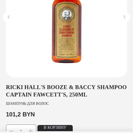
RICKI HALL'S BOOZE & BACCY SHAMPOO
M
CAPTAIN FAWCETT'S, 250ML
5
ШАМПУНЬ ДЛЯ ВОЛОС
ГЕ
101,2
BYN
52
В КОРЗИНУ