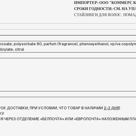
ИМПОРТЕР: ООО "КОММЕРС КОН
СРОКИ ГОДНОСТИ: СМ. НА У
СТАЙЛИНГИ ДЛЯ ВОЛОС: ПОМА
cocoate, polysorbate 80, parfum (fragrance), phenoxyethanol, vp/va copolym
cylate, citral
СРОК ДОСТАВКИ, ПРИ УСЛОВИИ, ЧТО ТОВАР В НАЛИЧИИ
2-3 ДНЯ
)
КУ
Я ЧЕРЕЗ ОТДЕЛЕНИЕ «БЕЛПОЧТА»
ИЛИ «ЕВРОПОЧТА» НАЛОЖЕННЫМ ПЛ