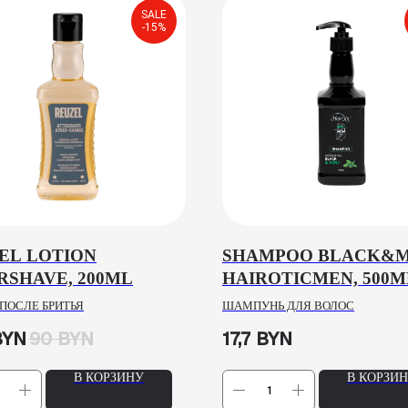
SALE
-15%
EL LOTION
SHAMPOO BLACK&M
RSHAVE, 200ML
HAIROTICMEN, 500M
ПОСЛЕ БРИТЬЯ
ШАМПУНЬ ДЛЯ ВОЛОС
BYN
90
BYN
17,7
BYN
В КОРЗИНУ
В КОРЗИ