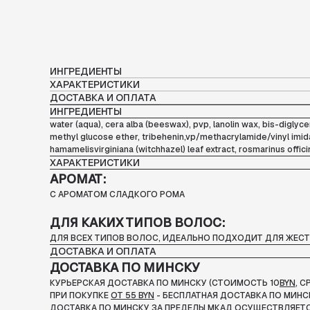
ИНГРЕДИЕНТЫ
ХАРАКТЕРИСТИКИ
ДОСТАВКА И ОПЛАТА
ИНГРЕДИЕНТЫ
water (aqua), cera alba (beeswax), pvp, lanolin wax, bis-digly
methyl glucose ether, tribehenin,vp/methacrylamide/vinyl imid
hamamelisvirginiana (witchhazel) leaf extract, rosmarinus officina
ХАРАКТЕРИСТИКИ
АРОМАТ:
С АРОМАТОМ СЛАДКОГО РОМА
ДЛЯ КАКИХ ТИПОВ ВОЛОС:
ДЛЯ ВСЕХ ТИПОВ ВОЛОС, ИДЕАЛЬНО ПОДХОДИТ ДЛЯ ЖЕС
ДОСТАВКА И ОПЛАТА
ДОСТАВКА ПО МИНСКУ
КУРЬЕРСКАЯ ДОСТАВКА ПО МИНСКУ (СТОИМОСТЬ 10
BYN
, 
ПРИ ПОКУПКЕ
ОТ 55 BYN
- БЕСПЛАТНАЯ ДОСТАВКА ПО МИНС
ДОСТАВКА ПО МИНСКУ ЗА ПРЕДЕЛЫ МКАД ОСУЩЕСТВЛЯЕТС