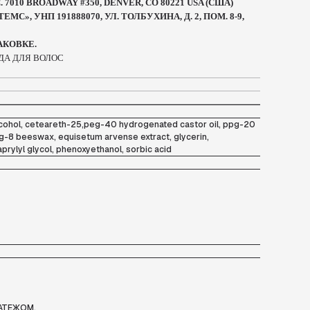
7010 BROADWAY #350, DENVER, CO 80221 USA (США)
», УНП 191888070, УЛ. ТОЛБУХИНА, Д. 2, ПОМ. 8-9,
АКОВКЕ.
ДА ДЛЯ ВОЛОС
l alcohol, ceteareth-25,peg-40 hydrogenated castor oil, ppg-20
eg-8 beeswax, equisetum arvense extract, glycerin,
caprylyl glycol, phenoxyethanol, sorbic acid
АТЕЖОМ.