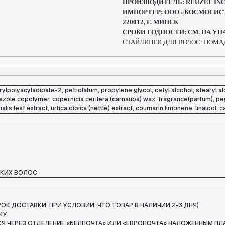
ПРОИЗВОДИТЕЛЬ: REUZEL INC. 
ИМПОРТЕР: ООО «КОСМОСИСТЕМС
220012, Г. МИНСК
СРОКИ ГОДНОСТИ: СМ. НА УП
СТАЙЛИНГИ ДЛЯ ВОЛОС: ПОМА
cerylpolyacyladipate-2, petrolatum, propylene glycol, cetyl alcohol, steary
azole copolymer, copernicia cerifera (carnauba) wax, fragrance(parfum), p
lis leaf extract, urtica dioica (nettle) extract, coumarin,limonene, linalool, 
ТКИХ ВОЛОС
СРОК ДОСТАВКИ, ПРИ УСЛОВИИ, ЧТО ТОВАР В НАЛИЧИИ
2-3 ДНЯ
)
КУ
Я ЧЕРЕЗ ОТДЕЛЕНИЕ «БЕЛПОЧТА»
ИЛИ «ЕВРОПОЧТА» НАЛОЖЕННЫМ ПЛ