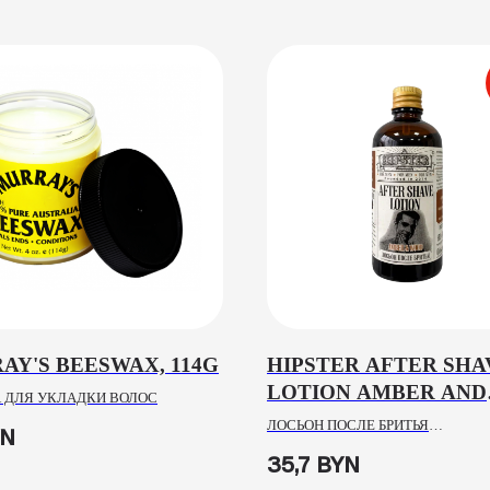
AY'S BEESWAX, 114G
HIPSTER AFTER SHA
LOTION AMBER AND
 ДЛЯ УКЛАДКИ ВОЛОС
WOOD, 100ML
ЛОСЬОН ПОСЛЕ БРИТЬЯ
YN
УСПОКАИВАЮЩИЙ
35,7
BYN