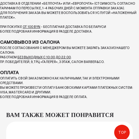
ДОСТАВКА В ОТДЕЛЕНИИ «БЕЛПОЧТА» ИЛИ «ЕВРОПОЧТА» (СТОИМОСТЬ СОГЛАСНО
ТАРИФАМ ПО ПЕРЕСЫЛКЕ, 1-4 РАБОЧИХ ДНЕЙ С МОМЕНТА ОТПРАВКИ ЗАКАЗА).
ДЛЯ ПОЛУЧЕНИЯ ЗАКАЗА ВЫ МОЖЕТЕ ВОСПОЛЬЗОВАТЬСЯ УСЛУГОЙ «НАЛОЖЕННЫЙ
ПЛАТЕЖ».
ПРИ ПОКУПКЕ
ОТ 100 BYN
- БЕСПЛАТНАЯ ДОСТАВКА ПО БЕЛАРУСИ
БОЛЕЕ ПОДРОБНАЯ ИНФОРМАЦИЯ В РАЗДЕЛЕ ДОСТАВКА.
САМОВЫВОЗ ИЗ САЛОНА
ПОСЛЕ СОГЛАСОВАНИЯ С МЕНЕДЖЕРОМ ВЫ МОЖЕТЕ ЗАБРАТЬ ЗАКАЗ ИЗ НАШЕГО
САЛОНА:
РАБОТАЕМ
БЕЗ ВЫХОДНЫХ С 10:00 ДО 22:00
.
ПР. ПОБЕДИТЕЛЕЙ, 9, ТРЦ «ГАЛЕРЕЯ», 3 ЭТАЖ, САЛОН BARBER&CO.
ОПЛАТА
ОПЛАТИТЬ СВОЙ ЗАКАЗ МОЖНО КАК НАЛИЧНЫМИ, ТАК И ЭЛЕКТРОННЫМИ
СРЕДСТВАМИ.
ВЫ МОЖЕТЕ ПРОИЗВЕСТИ ОПЛАТУ БАНКОВСКИМИ КАРТАМИ ПЛАТЕЖНЫХ СИСТЕМ:
VISA, MASTERCARD И ДРУГИМИ.
БОЛЕЕ ПОДРОБНАЯ ИНФОРМАЦИЯ В РАЗДЕЛЕ ОПЛАТА.
ВАМ ТАКЖЕ МОЖЕТ ПОНРАВИТСЯ
TOP