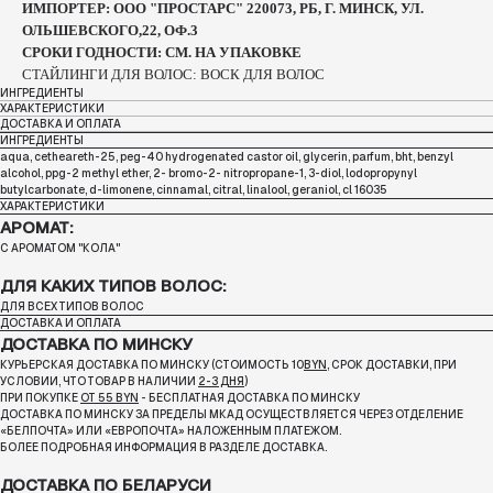
ИМПОРТЕР: ООО "ПРОСТАРС" 220073, РБ, Г. МИНСК, УЛ.
ОЛЬШЕВСКОГО,22, ОФ.3
СРОКИ ГОДНОСТИ: СМ. НА УПАКОВКЕ
СТАЙЛИНГИ ДЛЯ ВОЛОС: ВОСК ДЛЯ ВОЛОС
ИНГРЕДИЕНТЫ
ХАРАКТЕРИСТИКИ
ДОСТАВКА И ОПЛАТА
ИНГРЕДИЕНТЫ
aqua, cetheareth-25, peg-40 hydrogenated castor oil, glycerin, parfum, bht, benzyl
alcohol, ppg-2 methyl ether, 2- bromo-2- nitropropane-1, 3-diol, lodopropynyl
butylcarbonate, d-limonene, cinnamal, citral, linalool, geraniol, cl 16035
ХАРАКТЕРИСТИКИ
АРОМАТ:
С АРОМАТОМ "КОЛА"
ДЛЯ КАКИХ ТИПОВ ВОЛОС:
ДЛЯ ВСЕХ ТИПОВ ВОЛОС
ДОСТАВКА И ОПЛАТА
ДОСТАВКА ПО МИНСКУ
КУРЬЕРСКАЯ ДОСТАВКА ПО МИНСКУ (СТОИМОСТЬ 10
BYN
, СРОК ДОСТАВКИ, ПРИ
УСЛОВИИ, ЧТО ТОВАР В НАЛИЧИИ
2-3 ДНЯ
)
ПРИ ПОКУПКЕ
ОТ 55 BYN
- БЕСПЛАТНАЯ ДОСТАВКА ПО МИНСКУ
ДОСТАВКА ПО МИНСКУ ЗА ПРЕДЕЛЫ МКАД ОСУЩЕСТВЛЯЕТСЯ ЧЕРЕЗ ОТДЕЛЕНИЕ
«БЕЛПОЧТА»
ИЛИ «ЕВРОПОЧТА» НАЛОЖЕННЫМ ПЛАТЕЖОМ.
БОЛЕЕ ПОДРОБНАЯ ИНФОРМАЦИЯ В РАЗДЕЛЕ ДОСТАВКА.
ДОСТАВКА ПО БЕЛАРУСИ