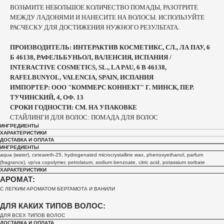
ВОЗЬМИТЕ НЕБОЛЬШОЕ КОЛИЧЕСТВО ПОМАДЫ, РАЗОТРИТЕ
МЕЖДУ ЛАДОНЯМИ И НАНЕСИТЕ НА ВОЛОСЫ. ИСПОЛЬЗУЙТЕ
РАСЧЕСКУ ДЛЯ ДОСТИЖЕНИЯ НУЖНОГО РЕЗУЛЬТАТА.
ПРОИЗВОДИТЕЛЬ: ИНТЕРАКТИВ КОСМЕТИКС, СЛ., ЛА ПАУ, 6
Б 46138, РАФЕЛЬБУНЬОЛ, ВАЛЕНСИЯ, ИСПАНИЯ /
INTERACTIVE COSMETICS, SL., LA PAU, 6 B 46138,
RAFELBUNYOL, VALENCIA, SPAIN, ИСПАНИЯ
ИМПОРТЕР: ООО "КОММЕРС КОННЕКТ" Г. МИНСК, ПЕР.
ТУЧИНСКИЙ, 4, ОФ. 13
СРОКИ ГОДНОСТИ: СМ. НА УПАКОВКЕ
СТАЙЛИНГИ ДЛЯ ВОЛОС: ПОМАДА ДЛЯ ВОЛОС
ИНГРЕДИЕНТЫ
ХАРАКТЕРИСТИКИ
ДОСТАВКА И ОПЛАТА
ИНГРЕДИЕНТЫ
aqua (water), ceteareth-25, hydrogenated microcrystalline wax, phenoxyethanol, parfum
(fragrance), vp/va copolymer, petrolatum, sodium benzoate, citric acid, potassium sorbate
ХАРАКТЕРИСТИКИ
АРОМАТ:
С ЛЕГКИМ АРОМАТОМ БЕРГАМОТА И ВАНИЛИ
ДЛЯ КАКИХ ТИПОВ ВОЛОС:
ДЛЯ ВСЕХ ТИПОВ ВОЛОС
ДОСТАВКА И ОПЛАТА