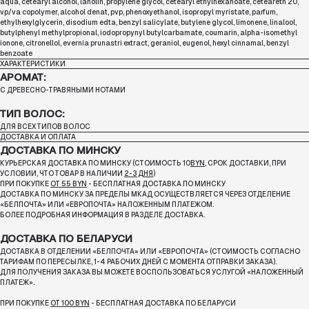
aqua, cetearyl alcohol, lanolin, propylene glycol, cetearyl ethylhexanoate, ceteareth 20,
vp/va copolymer, alcohol denat, pvp, phenoxyethanol, isopropyl myristate, parfum,
ethylhexylglycerin, disodium edta, benzyl salicylate, butylene glycol, limonene, linalool,
butylphenyl methylpropional, iodopropynyl butylcarbamate, coumarin, alpha-isomethyl
ionone, citronellol, evernia prunastri extract, geraniol, eugenol, hexyl cinnamal, benzyl
benzoate
ХАРАКТЕРИСТИКИ
АРОМАТ:
С ДРЕВЕСНО-ТРАВЯНЫМИ НОТАМИ
ТИП ВОЛОС:
ДЛЯ ВСЕХ ТИПОВ ВОЛОС
ДОСТАВКА И ОПЛАТА
ДОСТАВКА ПО МИНСКУ
КУРЬЕРСКАЯ ДОСТАВКА ПО МИНСКУ (СТОИМОСТЬ 10
BYN
, СРОК ДОСТАВКИ, ПРИ
УСЛОВИИ, ЧТО ТОВАР В НАЛИЧИИ
2-3 ДНЯ
)
ПРИ ПОКУПКЕ
ОТ 55 BYN
- БЕСПЛАТНАЯ ДОСТАВКА ПО МИНСКУ
ДОСТАВКА ПО МИНСКУ ЗА ПРЕДЕЛЫ МКАД ОСУЩЕСТВЛЯЕТСЯ ЧЕРЕЗ ОТДЕЛЕНИЕ
«БЕЛПОЧТА»
ИЛИ «ЕВРОПОЧТА» НАЛОЖЕННЫМ ПЛАТЕЖОМ.
БОЛЕЕ ПОДРОБНАЯ ИНФОРМАЦИЯ В РАЗДЕЛЕ ДОСТАВКА.
ДОСТАВКА ПО БЕЛАРУСИ
ДОСТАВКА В ОТДЕЛЕНИИ «БЕЛПОЧТА» ИЛИ «ЕВРОПОЧТА» (СТОИМОСТЬ СОГЛАСНО
ТАРИФАМ ПО ПЕРЕСЫЛКЕ, 1-4 РАБОЧИХ ДНЕЙ С МОМЕНТА ОТПРАВКИ ЗАКАЗА).
ДЛЯ ПОЛУЧЕНИЯ ЗАКАЗА ВЫ МОЖЕТЕ ВОСПОЛЬЗОВАТЬСЯ УСЛУГОЙ «НАЛОЖЕННЫЙ
ПЛАТЕЖ».
ПРИ ПОКУПКЕ
ОТ 100 BYN
- БЕСПЛАТНАЯ ДОСТАВКА ПО БЕЛАРУСИ