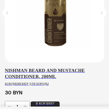
NISHMAN BEARD AND MUSTACHE
N
CONDITIONER, 200ML
2
КОНДИЦИОНЕР ДЛЯ БОРОДЫ
НА
30
BYN
96
В КОРЗИНУ