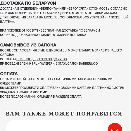
ДОСТАВКА ПО БЕЛАРУСИ
ДОСТАВКА В ОТДЕЛЕНИИ «БЕЛПОЧТА» ИЛИ «ЕВРОПОЧТА» (СТОИМОСТЬ СОГЛАСНО
ТАРИФАМ ПО ПЕРЕСЫЛКЕ, 1-4 РАБОЧИХ ДНЕЙ С МОМЕНТА ОТПРАВКИ ЗАКАЗА).
ДЛЯ ПОЛУЧЕНИЯ ЗАКАЗА ВЫ МОЖЕТЕ ВОСПОЛЬЗОВАТЬСЯ УСЛУГОЙ «НАЛОЖЕННЫЙ
ПЛАТЕЖ».
ПРИ ПОКУПКЕ
ОТ 100 BYN
- БЕСПЛАТНАЯ ДОСТАВКА ПО БЕЛАРУСИ
БОЛЕЕ ПОДРОБНАЯ ИНФОРМАЦИЯ В РАЗДЕЛЕ ДОСТАВКА.
САМОВЫВОЗ ИЗ САЛОНА
ПОСЛЕ СОГЛАСОВАНИЯ С МЕНЕДЖЕРОМ ВЫ МОЖЕТЕ ЗАБРАТЬ ЗАКАЗ ИЗ НАШЕГО
САЛОНА:
РАБОТАЕМ
БЕЗ ВЫХОДНЫХ С 10:00 ДО 22:00
.
ПР. ПОБЕДИТЕЛЕЙ, 9, ТРЦ «ГАЛЕРЕЯ», 3 ЭТАЖ, САЛОН BARBER&CO.
ОПЛАТА
ОПЛАТИТЬ СВОЙ ЗАКАЗ МОЖНО КАК НАЛИЧНЫМИ, ТАК И ЭЛЕКТРОННЫМИ
СРЕДСТВАМИ.
ВЫ МОЖЕТЕ ПРОИЗВЕСТИ ОПЛАТУ БАНКОВСКИМИ КАРТАМИ ПЛАТЕЖНЫХ СИСТЕМ:
VISA, MASTERCARD И ДРУГИМИ.
БОЛЕЕ ПОДРОБНАЯ ИНФОРМАЦИЯ В РАЗДЕЛЕ ОПЛАТА.
ВАМ ТАКЖЕ МОЖЕТ ПОНРАВИТСЯ
NEW