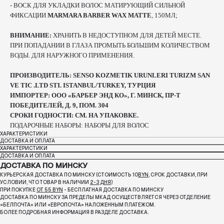
- ВОСК ДЛЯ УКЛАДКИ ВОЛОС МАТИРУЮЩИЙ СИЛЬНОЙ
ФИКСАЦИИ
MARMARA BARBER WAX MATTE
, 150МЛ;
ВНИМАНИЕ:
ХРАНИТЬ В НЕДОСТУПНОМ ДЛЯ ДЕТЕЙ МЕСТЕ.
ПРИ ПОПАДАНИИ В ГЛАЗА ПРОМЫТЬ БОЛЬШИМ КОЛИЧЕСТВОМ
ВОДЫ. ДЛЯ НАРУЖНОГО ПРИМЕНЕНИЯ.
ПРОИЗВОДИТЕЛЬ: SENSO KOZMETIK URUNLERI TURIZM SAN
VE TIC .LTD STI. ISTANBUL/TURKEY, ТУРЦИЯ
ИМПОРТЕР: ООО «БАРБЕР ЭНД КО», Г. МИНСК, ПР-Т
ПОБЕДИТЕЛЕЙ, Д. 9, ПОМ. 304
СРОКИ ГОДНОСТИ: СМ. НА УПАКОВКЕ.
ПОДАРОЧНЫЕ НАБОРЫ: НАБОРЫ ДЛЯ ВОЛОС
ХАРАКТЕРИСТИКИ
ДОСТАВКА И ОПЛАТА
ХАРАКТЕРИСТИКИ
ДОСТАВКА И ОПЛАТА
ДОСТАВКА ПО МИНСКУ
КУРЬЕРСКАЯ ДОСТАВКА ПО МИНСКУ (СТОИМОСТЬ 10
BYN
, СРОК ДОСТАВКИ, ПРИ
УСЛОВИИ, ЧТО ТОВАР В НАЛИЧИИ
2-3 ДНЯ
)
ПРИ ПОКУПКЕ
ОТ 55 BYN
- БЕСПЛАТНАЯ ДОСТАВКА ПО МИНСКУ
ДОСТАВКА ПО МИНСКУ ЗА ПРЕДЕЛЫ МКАД ОСУЩЕСТВЛЯЕТСЯ ЧЕРЕЗ ОТДЕЛЕНИЕ
«БЕЛПОЧТА»
ИЛИ «ЕВРОПОЧТА» НАЛОЖЕННЫМ ПЛАТЕЖОМ.
БОЛЕЕ ПОДРОБНАЯ ИНФОРМАЦИЯ В РАЗДЕЛЕ ДОСТАВКА.