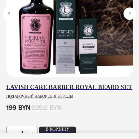
LAVISH CARE BARBER ROYAL BEARD SET
E
0
ПОДАРОЧНЫЙ НАБОР ДЛЯ БОРОДЫ
ЛО
199
BYN
225,2
BYN
10
В КОРЗИНУ