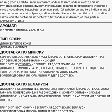
aqua, glycerin, sorbitol, sodium stearate, sodium laurate, sodium oleate, sodium
myristate, sodium chloride, glyceryl mono laurate, cocamidopropyl betaine, theobroma
cacao (cocoa) seed butter, butyrospermum parkii (shea butter), mangifera indica (mango)
seed butter, sodium thiosulphate, sodium citrate, titanium dioxide, citric acid, trisodium
sulfosuccinate, pentasodium pentetate, tetrasodium etidronate, carbón, parfum
ХАРАКТЕРИСТИКИ
АРОМАТ:
С ЛЕГКИМ ПРИЯТНЫМ АРОМАТОМ
ТИП КОЖИ:
ДЛЯ ВСЕХ ТИПОВ КОЖИ
ДОСТАВКА И ОПЛАТА
ДОСТАВКА ПО МИНСКУ
КУРЬЕРСКАЯ ДОСТАВКА ПО МИНСКУ (СТОИМОСТЬ 10
BYN
, СРОК ДОСТАВКИ, ПРИ
УСЛОВИИ, ЧТО ТОВАР В НАЛИЧИИ
2-3 ДНЯ
)
ПРИ ПОКУПКЕ
ОТ 55 BYN
- БЕСПЛАТНАЯ ДОСТАВКА ПО МИНСКУ
ДОСТАВКА ПО МИНСКУ ЗА ПРЕДЕЛЫ МКАД ОСУЩЕСТВЛЯЕТСЯ ЧЕРЕЗ ОТДЕЛЕНИЕ
«БЕЛПОЧТА»
ИЛИ «ЕВРОПОЧТА» НАЛОЖЕННЫМ ПЛАТЕЖОМ.
БОЛЕЕ ПОДРОБНАЯ ИНФОРМАЦИЯ В РАЗДЕЛЕ ДОСТАВКА.
ДОСТАВКА ПО БЕЛАРУСИ
ДОСТАВКА В ОТДЕЛЕНИИ «БЕЛПОЧТА» ИЛИ «ЕВРОПОЧТА» (СТОИМОСТЬ СОГЛАСНО
ТАРИФАМ ПО ПЕРЕСЫЛКЕ, 1-4 РАБОЧИХ ДНЕЙ С МОМЕНТА ОТПРАВКИ ЗАКАЗА).
ДЛЯ ПОЛУЧЕНИЯ ЗАКАЗА ВЫ МОЖЕТЕ ВОСПОЛЬЗОВАТЬСЯ УСЛУГОЙ «НАЛОЖЕННЫЙ
ПЛАТЕЖ».
ПРИ ПОКУПКЕ
ОТ 100 BYN
- БЕСПЛАТНАЯ ДОСТАВКА ПО БЕЛАРУСИ
БОЛЕЕ ПОДРОБНАЯ ИНФОРМАЦИЯ В РАЗДЕЛЕ ДОСТАВКА.