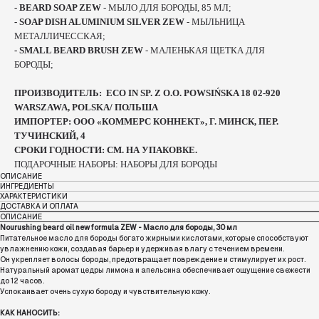
- BEARD SOAP ZEW
- МЫЛО ДЛЯ БОРОДЫ, 85 МЛ;
- SOAP DISH ALUMINIUM SILVER ZEW
- МЫЛЬНИЦА
МЕТАЛЛИЧЕССКАЯ;
- SMALL BEARD BRUSH ZEW
- МАЛЕНЬКАЯ ЩЕТКА ДЛЯ
БОРОДЫ;
ПРОИЗВОДИТЕЛЬ: ECO IN SP. Z O.O. POWSIŃSKA 18 02-920
WARSZAWA, POLSKA/ ПОЛЬША
ИМПОРТЕР: ООО «КОММЕРС КОННЕКТ», Г. МИНСК, ПЕР.
ТУЧИНСКИЙ, 4
СРОКИ ГОДНОСТИ: СМ. НА УПАКОВКЕ.
ПОДАРОЧНЫЕ НАБОРЫ: НАБОРЫ ДЛЯ БОРОДЫ
ОПИСАНИЕ
ИНГРЕДИЕНТЫ
ХАРАКТЕРИСТИКИ
ДОСТАВКА И ОПЛАТА
ОПИСАНИЕ
Nourushing beard oil new formula ZEW - Масло для бороды, 30 мл
Питательное масло для бороды богато жирными кислотами, которые способствуют
увлажнению кожи, создавая барьер и удерживая влагу с течением времени.
Он укрепляет волосы бороды, предотвращает повреждение и стимулирует их рост.
Натуральный аромат цедры лимона и апельсина обеспечивает ощущение свежести
до 12 часов.
Успокаивает очень сухую бороду и чувствительную кожу.
КАК НАНОСИТЬ: