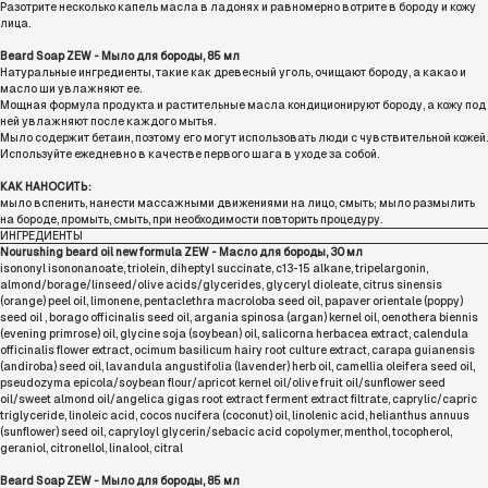
Разотрите несколько капель масла в ладонях и равномерно вотрите в бороду и кожу
лица.
Beard Soap ZEW - Мыло для бороды, 85 мл
Натуральные ингредиенты, такие как древесный уголь, очищают бороду, а какао и
масло ши увлажняют ее.
Мощная формула продукта и растительные масла кондиционируют бороду, а кожу под
ней увлажняют после каждого мытья.
Мыло содержит бетаин, поэтому его могут использовать люди с чувствительной кожей.
Используйте ежедневно в качестве первого шага в уходе за собой.
КАК НАНОСИТЬ:
мыло вспенить, нанести массажными движениями на лицо, смыть; мыло размылить
на бороде, промыть, смыть, при необходимости повторить процедуру.
ИНГРЕДИЕНТЫ
Nourushing beard oil new formula ZEW - Масло для бороды, 30 мл
isononyl isononanoate, triolein, diheptyl succinate, c13-15 alkane, tripelargonin,
almond/borage/linseed/olive acids/glycerides, glyceryl dioleate, citrus sinensis
(orange) peel oil, limonene, pentaclethra macroloba seed oil, papaver orientale (poppy)
seed oil , borago officinalis seed oil, argania spinosa (argan) kernel oil, oenothera biennis
(evening primrose) oil, glycine soja (soybean) oil, salicorna herbacea extract, calendula
officinalis flower extract, ocimum basilicum hairy root culture extract, carapa guianensis
(andiroba) seed oil, lavandula angustifolia (lavender) herb oil, camellia oleifera seed oil,
pseudozyma epicola/soybean flour/apricot kernel oil/olive fruit oil/sunflower seed
oil/sweet almond oil/angelica gigas root extract ferment extract filtrate, caprylic/capric
triglyceride, linoleic acid, cocos nucifera (coconut) oil, linolenic acid, helianthus annuus
(sunflower) seed oil, capryloyl glycerin/sebacic acid copolymer, menthol, tocopherol,
geraniol, citronellol, linalool, citral
Beard Soap ZEW - Мыло для бороды, 85 мл