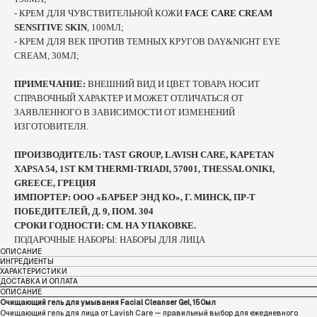
- КРЕМ ДЛЯ ЧУВСТВИТЕЛЬНОЙ КОЖИ
FACE CARE CREAM
SENSITIVE SKIN
, 100МЛ;
-
КРЕМ ДЛЯ ВЕК ПРОТИВ ТЕМНЫХ КРУГОВ DAY&NIGHT EYE
CREAM, 30МЛ;
ПРИМЕЧАНИЕ:
ВНЕШНИЙ ВИД И ЦВЕТ ТОВАРА НОСИТ
СПРАВОЧНЫЙ ХАРАКТЕР И МОЖЕТ ОТЛИЧАТЬСЯ ОТ
ЗАЯВЛЕННОГО В ЗАВИСИМОСТИ ОТ ИЗМЕНЕНИЙ
ИЗГОТОВИТЕЛЯ.
ПРОИЗВОДИТЕЛЬ: TAST GROUP, LAVISH CARE, KAPETAN
XAPSA 54, 1ST KM THERMI-TRIADI, 57001, THESSALONIKI,
GREECE, ГРЕЦИЯ
ИМПОРТЕР: ООО «БАРБЕР ЭНД КО», Г. МИНСК, ПР-Т
ПОБЕДИТЕЛЕЙ, Д. 9, ПОМ. 304
СРОКИ ГОДНОСТИ: СМ. НА УПАКОВКЕ.
ПОДАРОЧНЫЕ НАБОРЫ: НАБОРЫ ДЛЯ ЛИЦА
ОПИСАНИЕ
ИНГРЕДИЕНТЫ
ХАРАКТЕРИСТИКИ
ДОСТАВКА И ОПЛАТА
ОПИСАНИЕ
Очищающий гель для умывания Facial Cleanser Gel, 150мл
Очищающий гель для лица от Lavish Care — правильный выбор для ежедневного