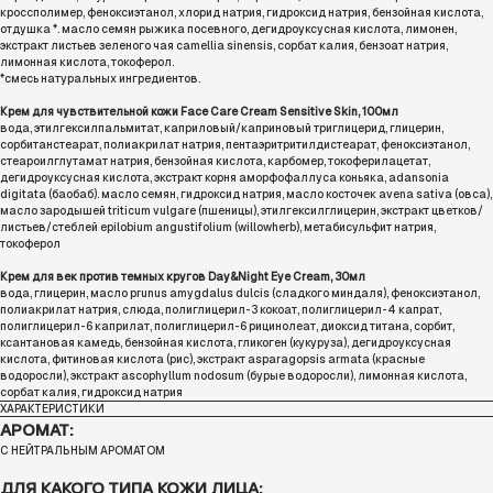
кроссполимер, феноксиэтанол, хлорид натрия, гидроксид натрия, бензойная кислота,
отдушка *. масло семян рыжика посевного, дегидроуксусная кислота, лимонен,
экстракт листьев зеленого чая camellia sinensis, сорбат калия, бензоат натрия,
лимонная кислота, токоферол.
*смесь натуральных ингредиентов.
Крем для чувствительной кожи Face Care Cream Sensitive Skin, 100мл
вода, этилгексилпальмитат, каприловый/каприновый триглицерид, глицерин,
сорбитанстеарат, полиакрилат натрия, пентаэритритилдистеарат, феноксиэтанол,
стеароилглутамат натрия, бензойная кислота, карбомер, токоферилацетат,
дегидроуксусная кислота, экстракт корня аморфофаллуса коньяка, adansonia
digitata (баобаб). масло семян, гидроксид натрия, масло косточек avena sativa (овса),
масло зародышей triticum vulgare (пшеницы), этилгексилглицерин, экстракт цветков/
листьев/стеблей epilobium angustifolium (willowherb), метабисульфит натрия,
токоферол
Крем для век против темных кругов Day&Night Eye Cream, 30мл
вода, глицерин, масло prunus amygdalus dulcis (сладкого миндаля), феноксиэтанол,
полиакрилат натрия, слюда, полиглицерил-3 кокоат, полиглицерил-4 капрат,
полиглицерил-6 каприлат, полиглицерил-6 рицинолеат, диоксид титана, сорбит,
ксантановая камедь, бензойная кислота, гликоген (кукуруза), дегидроуксусная
кислота, фитиновая кислота (рис), экстракт asparagopsis armata (красные
водоросли), экстракт ascophyllum nodosum (бурые водоросли), лимонная кислота,
сорбат калия, гидроксид натрия
ХАРАКТЕРИСТИКИ
АРОМАТ:
С НЕЙТРАЛЬНЫМ АРОМАТОМ
ДЛЯ КАКОГО ТИПА КОЖИ ЛИЦА: