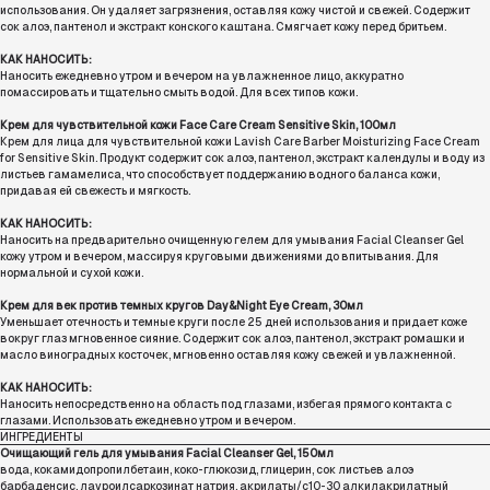
использования. Он удаляет загрязнения, оставляя кожу чистой и свежей. Содержит
сок алоэ, пантенол и экстракт конского каштана. Смягчает кожу перед бритьем.
КАК НАНОСИТЬ:
Наносить ежедневно утром и вечером на увлажненное лицо, аккуратно
помассировать и тщательно смыть водой. Для всех типов кожи.
Крем для чувствительной кожи Face Care Cream Sensitive Skin, 100мл
Крем для лица для чувствительной кожи Lavish Care Barber Moisturizing Face Cream
for Sensitive Skin. Продукт содержит сок алоэ, пантенол, экстракт календулы и воду из
листьев гамамелиса, что способствует поддержанию водного баланса кожи,
придавая ей свежесть и мягкость.
КАК НАНОСИТЬ:
Наносить на предварительно очищенную гелем для умывания Facial Cleanser Gel
кожу утром и вечером, массируя круговыми движениями до впитывания. Для
нормальной и сухой кожи.
Крем для век против темных кругов Day&Night Eye Cream, 30мл
Уменьшает отечность и темные круги после 25 дней использования и придает коже
вокруг глаз мгновенное сияние. Содержит сок алоэ, пантенол, экстракт ромашки и
масло виноградных косточек, мгновенно оставляя кожу свежей и увлажненной.
КАК НАНОСИТЬ:
Наносить непосредственно на область под глазами, избегая прямого контакта с
глазами. Использовать ежедневно утром и вечером.
ИНГРЕДИЕНТЫ
Очищающий гель для умывания Facial Cleanser Gel, 150мл
вода, кокамидопропилбетаин, коко-глюкозид, глицерин, сок листьев алоэ
барбаденсис, лауроилсаркозинат натрия, акрилаты/c10-30 алкилакрилатный