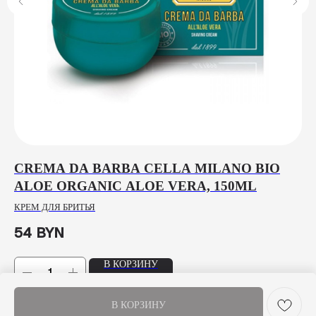
CREMA DA BARBA CELLA MILANO BIO
П
ALOE ORGANIC ALOE VERA, 150ML
ЩЕ
КРЕМ ДЛЯ БРИТЬЯ
9
54
BYN
В КОРЗИНУ
В КОРЗИНУ