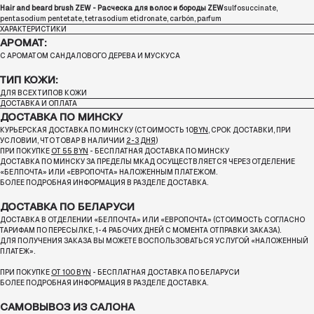
Hair and beard brush ZEW - Расческа для волос и бороды ZEW
sulfosuccinate,
pentasodium pentetate, tetrasodium etidronate, carbón, parfum
ХАРАКТЕРИСТИКИ
АРОМАТ:
С АРОМАТОМ САНДАЛОВОГО ДЕРЕВА И МУСКУСА
ТИП КОЖИ:
ДЛЯ ВСЕХ ТИПОВ КОЖИ
ДОСТАВКА И ОПЛАТА
ДОСТАВКА ПО МИНСКУ
КУРЬЕРСКАЯ ДОСТАВКА ПО МИНСКУ (СТОИМОСТЬ 10
BYN
, СРОК ДОСТАВКИ, ПРИ
УСЛОВИИ, ЧТО ТОВАР В НАЛИЧИИ
2-3 ДНЯ
)
ПРИ ПОКУПКЕ
ОТ 55 BYN
- БЕСПЛАТНАЯ ДОСТАВКА ПО МИНСКУ
ДОСТАВКА ПО МИНСКУ ЗА ПРЕДЕЛЫ МКАД ОСУЩЕСТВЛЯЕТСЯ ЧЕРЕЗ ОТДЕЛЕНИЕ
«БЕЛПОЧТА»
ИЛИ «ЕВРОПОЧТА» НАЛОЖЕННЫМ ПЛАТЕЖОМ.
БОЛЕЕ ПОДРОБНАЯ ИНФОРМАЦИЯ В РАЗДЕЛЕ ДОСТАВКА.
ДОСТАВКА ПО БЕЛАРУСИ
ДОСТАВКА В ОТДЕЛЕНИИ «БЕЛПОЧТА» ИЛИ «ЕВРОПОЧТА» (СТОИМОСТЬ СОГЛАСНО
ТАРИФАМ ПО ПЕРЕСЫЛКЕ, 1-4 РАБОЧИХ ДНЕЙ С МОМЕНТА ОТПРАВКИ ЗАКАЗА).
ДЛЯ ПОЛУЧЕНИЯ ЗАКАЗА ВЫ МОЖЕТЕ ВОСПОЛЬЗОВАТЬСЯ УСЛУГОЙ «НАЛОЖЕННЫЙ
ПЛАТЕЖ».
ПРИ ПОКУПКЕ
ОТ 100 BYN
- БЕСПЛАТНАЯ ДОСТАВКА ПО БЕЛАРУСИ
БОЛЕЕ ПОДРОБНАЯ ИНФОРМАЦИЯ В РАЗДЕЛЕ ДОСТАВКА.
САМОВЫВОЗ ИЗ САЛОНА