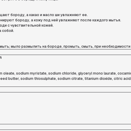
щают бороду, а какао и масло ши увлажняют ее.
нируют бороду, а кожу под ней увлажняют после каждого мытья.
юди с чувствительной кожей.
а собой.
смыть; мыло размылить на бороде, промыть, смыть, при необходимост
л
ium oleate, sodium myristate, sodium chloride, glyceryl mono laurate, coca
ed butter, sodium thiosulphate, sodium citrate, titanium dioxide, citric aci