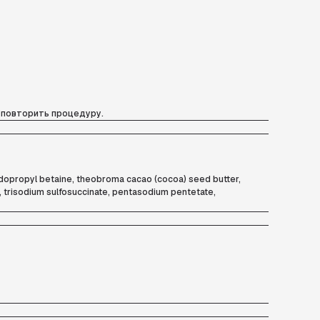
и повторить процедуру.
midopropyl betaine, theobroma cacao (cocoa) seed butter,
d, trisodium sulfosuccinate, pentasodium pentetate,