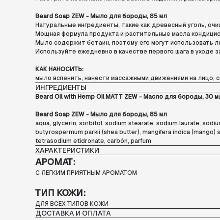
Beard Soap ZEW - Мыло для бороды, 85 мл
Натуральные ингредиенты, такие как древесный уголь, очи
Мощная формула продукта и растительные масла кондицио
Мыло содержит бетаин, поэтому его могут использовать л
Используйте ежедневно в качестве первого шага в уходе з
КАК НАНОСИТЬ:
мыло вспенить, нанести массажными движениями на лицо, 
ИНГРЕДИЕНТЫ
Beard Oil with Hemp Oil MATT ZEW - Масло для бороды, 30 м
Beard Soap ZEW - Мыло для бороды, 85 мл
aqua, glycerin, sorbitol, sodium stearate, sodium laurate, sod
butyrospermum parkii (shea butter), mangifera indica (mango) se
tetrasodium etidronate, carbón, parfum
ХАРАКТЕРИСТИКИ
АРОМАТ:
С ЛЕГКИМ ПРИЯТНЫМ АРОМАТОМ
ТИП КОЖИ:
ДЛЯ ВСЕХ ТИПОВ КОЖИ
ДОСТАВКА И ОПЛАТА