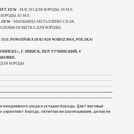
ATT ZEW -
МАСЛО ДЛЯ БОРОДЫ, 30 МЛ;
 БОРОДЫ, 85 МЛ;
ER ZEW
- МЫЛЬНИЦА МЕТАЛЛИЧЕССКАЯ;
МАЛЕНЬКАЯ ЩЕТКА ДЛЯ БОРОДЫ;
O.O. POWSIŃSKA 18 02-920 WARSZAWA, POLSKA/
ННЕКТ», Г. МИНСК, ПЕР. ТУЧИНСКИЙ, 4
АКОВКЕ.
 ДЛЯ БОРОДЫ
я ежедневного ухода и укладки бороды. Дает матовый
но укрепляют бороду, облегчая ее расчесывание, делая ее