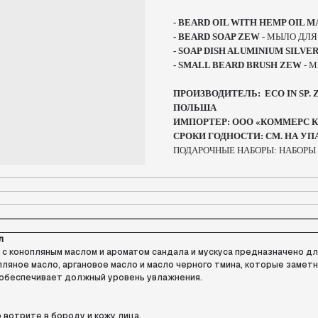
- BEARD OIL WITH HEMP OIL M
- BEARD SOAP ZEW
- МЫЛО ДЛЯ
- SOAP DISH ALUMINIUM SILV
- SMALL BEARD BRUSH ZEW
- 
ПРОИЗВОДИТЕЛЬ: ECO IN SP. Z 
ПОЛЬША
ИМПОРТЕР: ООО «КОММЕРС КО
СРОКИ ГОДНОСТИ: СМ. НА УП
ПОДАРОЧНЫЕ НАБОРЫ: НАБОРЫ
л
 конопляным маслом и ароматом сандала и мускуса предназначено дл
ляное масло, аргановое масло и масло черного тмина, которые замет
 обеспечивает должный уровень увлажнения.
 вотрите в бороду и кожу лица.