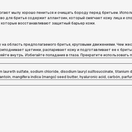
могают мылу хорошо пениться и очищать бороду перед бритьем. Испо
тво для бритья содержит аллантоин, который смягчает кожу лица и с
, которые восстанавливают защитный барьер кожи.
у на область предполагаемого бритья, круговыми движениями. Чем же
приподнимает щетинки, распаривает кожу и подготавливает ее к брит
яйте внутрь. Избегайте попадания в глаза. Прекратите использовать 
m laureth sulfate, sodium chloride, disodium lauryl sulfosuccinate, titanium d
antoin, mangifera indica (mango) seed butter, hyaluronic acid, carbón, parf