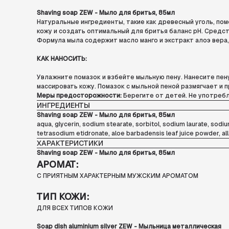
Shaving soap ZEW - Мыло для бритья, 85мл
Натуральные ингредиенты, такие как древесный уголь, по
кожу и создать оптимальный для бритья баланс pH. Средс
Формула мыла содержит масло манго и экстракт алоэ вера
КАК НАНОСИТЬ:
Увлажните помазок и взбейте мыльную пену. Нанесите пен
массировать кожу. Помазок с мыльной пеной размягчает и 
Меры предосторожности:
Берегите от детей. Не употребл
ИНГРЕДИЕНТЫ
Shaving soap ZEW - Мыло для бритья, 85мл
aqua, glycerin, sodium stearate, sorbitol, sodium laurate, sodiu
tetrasodium etidronate, aloe barbadensis leaf juice powder, all
ХАРАКТЕРИСТИКИ
Shaving soap ZEW - Мыло для бритья, 85мл
АРОМАТ:
С ПРИЯТНЫМ ХАРАКТЕРНЫМ МУЖСКИМ АРОМАТОМ
ТИП КОЖИ:
ДЛЯ ВСЕХ ТИПОВ КОЖИ
Soap dish aluminium silver ZEW - Мыльница металлическая