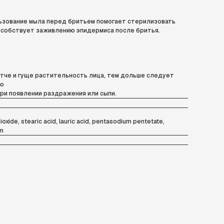
льзование мыла перед бритьем помогает стерилизовать
пособствует заживлению эпидермиса после бритья.
стче и гуще растительность лица, тем дольше следует
ью
при появлении раздражения или сыпи.
ioxide, stearic acid, lauric acid, pentasodium pentetate,
um