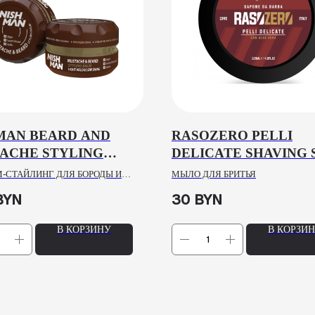
MAN BEARD AND
RASOZERO PELLI
ACHE STYLING
DELICATE SHAVING 
, 100ML
JAR , 125ML
-СТАЙЛИНГ ДЛЯ БОРОДЫ И
МЫЛО ДЛЯ БРИТЬЯ
BYN
30
BYN
В КОРЗИНУ
В КОРЗИ