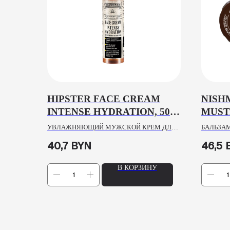
HIPSTER FACE CREAM
NISH
INTENSE HYDRATION, 50
MUST
ML
BALM
УВЛАЖНЯЮЩИЙ МУЖСКОЙ КРЕМ ДЛЯ
БАЛЬЗАМ
ЛИЦА ДЛЯ СУХОЙ И НОРМАЛЬНОЙ КОЖИ
УСОВ
40,7
BYN
46,5
В КОРЗИНУ